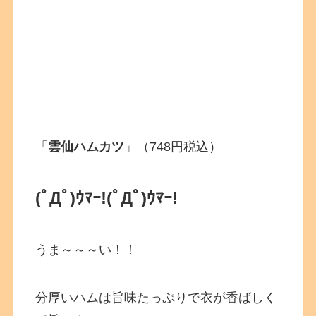
「
雲仙ハムカツ
」（748円税込）
(ﾟДﾟ)ｳﾏｰ!
(ﾟДﾟ)ｳﾏｰ!
うま～～～い！！
分厚いハムは旨味たっぷりで衣が香ばしく