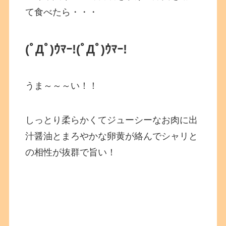
て食べたら・・・
(ﾟДﾟ)ｳﾏｰ!
(ﾟДﾟ)ｳﾏｰ!
うま～～～い！！
しっとり柔らかくてジューシーなお肉に出
汁醤油とまろやかな卵黄が絡んでシャリと
の相性が抜群で旨い！