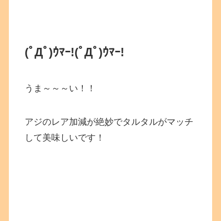
(ﾟДﾟ)ｳﾏｰ!
(ﾟДﾟ)ｳﾏｰ!
うま～～～い！！
アジのレア加減が絶妙でタルタルがマッチ
して美味しいです！