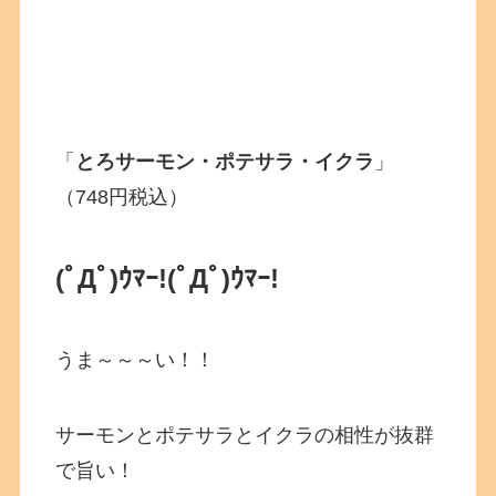
「
とろサーモン・ポテサラ・イクラ
」
（748円税込）
(ﾟДﾟ)ｳﾏｰ!
(ﾟДﾟ)ｳﾏｰ!
うま～～～い！！
サーモンとポテサラとイクラの相性が抜群
で旨い！