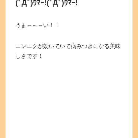
(ﾟДﾟ)ｳﾏｰ!
(ﾟДﾟ)ｳﾏｰ!
うま～～～い！！
ニンニクが効いていて病みつきになる美味
しさです！