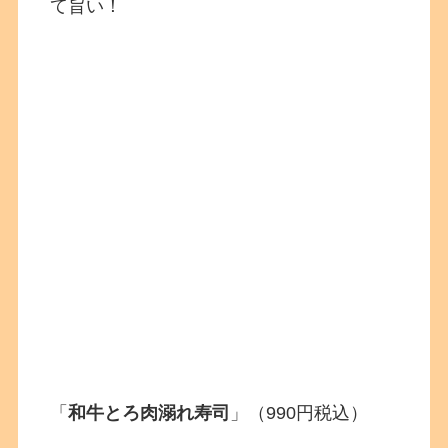
て旨い！
「
和牛とろ肉溺れ寿司
」（990円税込）