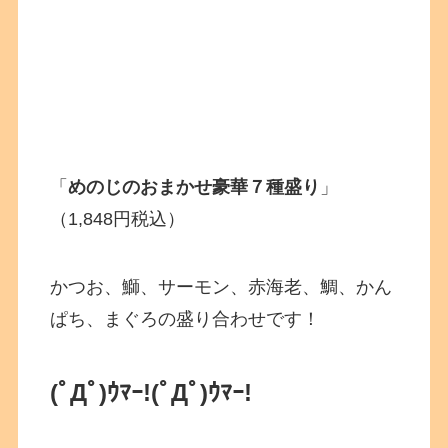
「
めのじのおまかせ豪華７種盛り
」
（1,848円税込）⠀
かつお、鰤、サーモン、赤海老、鯛、かん
ぱち、まぐろの盛り合わせです！
(ﾟДﾟ)ｳﾏｰ!
(ﾟДﾟ)ｳﾏｰ!