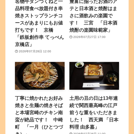
名物牛タンつくねと一
豊富に揃ったお酒のア
品料理食べ放題付き串
テと日本酒と焼酎はま
焼きストップランチコ
さに酒飲みの楽園で
ースがあまりにもお値
す！ 三宮 「日本酒
打ちです！ 京橋
焼酎の楽園味範家」
「鉄板創作串 てっぺん
2026年07月27日 17:00
京橋店」
2026年07月28日 12:00
丁寧に焼かれたお好み
土用の丑の日は13年連
焼きと生麺の焼きそば
続で関西最高峰の江戸
と本場宮崎のチキン南
前うな重をいただきま
蛮が絶品です！ 中崎
した！ 西天満 「日本
町 「一月（ひとつづ
料理 由多嘉」
き）」
2026年07月26日 11:00