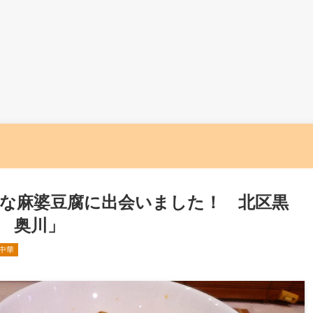
な麻婆豆腐に出会いました！ 北区黒
 奥川」
中華