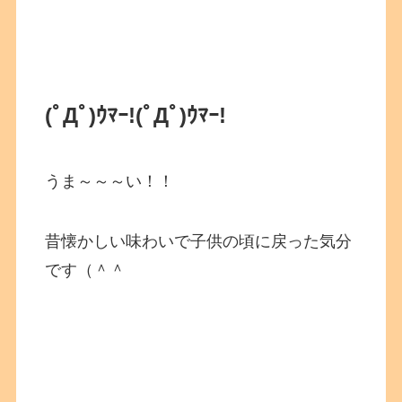
(ﾟДﾟ)ｳﾏｰ!
(ﾟДﾟ)ｳﾏｰ!
うま～～～い！！
昔懐かしい味わいで子供の頃に戻った気分
です（＾＾