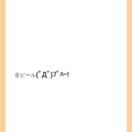
(ﾟДﾟ)ﾌﾟﾊｰ!
生ビール