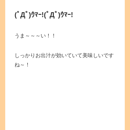
(ﾟДﾟ)ｳﾏｰ!
(ﾟДﾟ)ｳﾏｰ!
うま～～～い！！
しっかりお出汁が効いていて美味しいです
ね～！