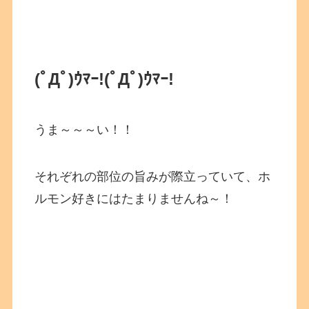
(ﾟДﾟ)ｳﾏｰ!
(ﾟДﾟ)ｳﾏｰ!
うま～～～い！！
それぞれの部位の旨みが際立っていて、ホ
ルモン好きにはたまりませんね～！