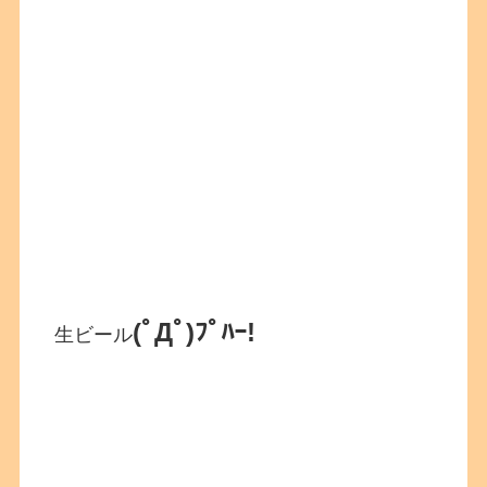
(ﾟДﾟ)ﾌﾟﾊｰ!
生ビール