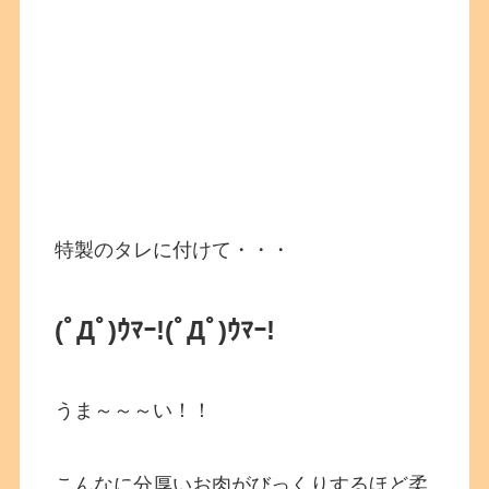
特製のタレに付けて・・・
(ﾟДﾟ)ｳﾏｰ!
(ﾟДﾟ)ｳﾏｰ!
うま～～～い！！
こんなに分厚いお肉がびっくりするほど柔