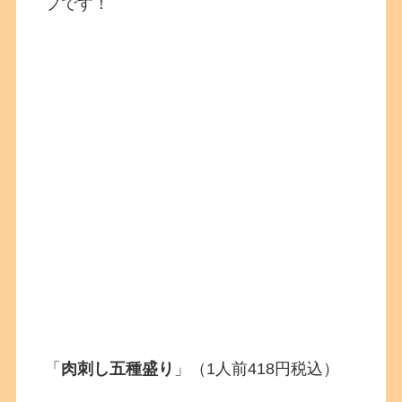
プです！
「
肉刺し五種盛り
」（1人前418円税込）