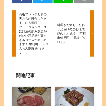
高級フレンチと和の
天ぷらが融合したあ
まりにも素晴らしい
料理もお酒もこだわ
フュージョンコース
りだらけの居心地抜
に銘酒の飲み放題が
群のネオ酒場！ 京都
付いた満足感が高す
市伏見区 「酒場ギル
ぎるコースが楽しめ
ロイ」
ます！ 中崎町 「ふれ
んち天麩羅 朔（さ
く）」
関連記事