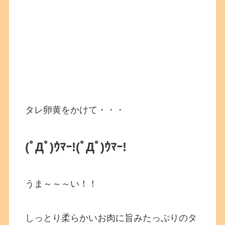
タレ卵黄をかけて・・・
(ﾟДﾟ)ｳﾏｰ!
(ﾟДﾟ)ｳﾏｰ!
うま～～～い！！
しっとり柔らかいお肉に旨みたっぷりのタ