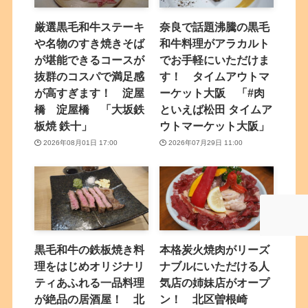
厳選黒毛和牛ステーキ
奈良で話題沸騰の黒毛
や名物のすき焼きそば
和牛料理がアラカルト
が堪能できるコースが
でお手軽にいただけま
抜群のコスパで満足感
す！ タイムアウトマ
が高すぎます！ 淀屋
ーケット大阪 「#肉
橋 淀屋橋 「大坂鉄
といえば松田 タイムア
板焼 鉄十」
ウトマーケット大阪」
2026年08月01日 17:00
2026年07月29日 11:00
黒毛和牛の鉄板焼き料
本格炭火焼肉がリーズ
理をはじめオリジナリ
ナブルにいただける人
ティあふれる一品料理
気店の姉妹店がオープ
が絶品の居酒屋！ 北
ン！ 北区曽根崎