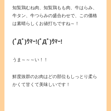
知覧鶏むね肉、知覧鶏もも肉、牛はらみ、
牛タン、牛つらみの盛合わせで、この価格
は素晴らしくお値打ちですね～！
(ﾟДﾟ)ｳﾏｰ!
(ﾟДﾟ)ｳﾏｰ!
うま～～～い！！
鮮度抜群のお肉はどの部位もしっとり柔ら
かくて甘くて美味しいです！