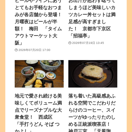
ビールやワインにあう
お出汁が思わず唸って
とてもお手軽なおつま
しまうほど美味しいカ
みが各店舗から登場！
ツカレー丼セットは満
月曜夜はビールが半
足感が高すぎまし
額！ 梅田 「タイム
た！ 京都市下京区
アウトマーケット大
「招福亭」
阪」
2026年07月19日 13:45
2026年07月20日 17:00
地元で愛され続ける美
落ち着いた高級感あふ
味しくてボリューム満
れる空間でこだわりだ
点でリーズナブルな大
らけのコーヒー、スイ
衆食堂！ 西成区
ーツがゆったりたのし
「手打うどん そば つ
める正統派喫茶店！
かよし」
神戸三宮 「天風珈