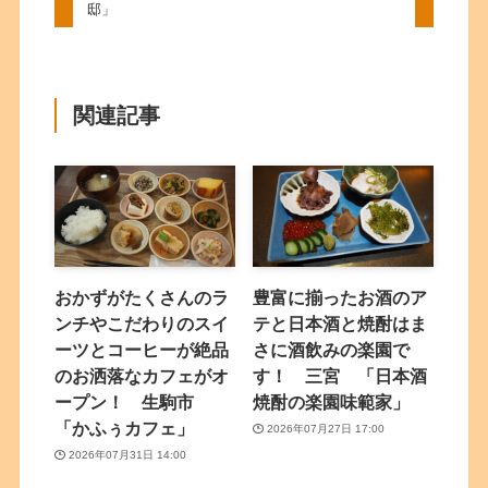
邸」
関連記事
おかずがたくさんのラ
豊富に揃ったお酒のア
ンチやこだわりのスイ
テと日本酒と焼酎はま
ーツとコーヒーが絶品
さに酒飲みの楽園で
のお洒落なカフェがオ
す！ 三宮 「日本酒
ープン！ 生駒市
焼酎の楽園味範家」
「かふぅカフェ」
2026年07月27日 17:00
2026年07月31日 14:00