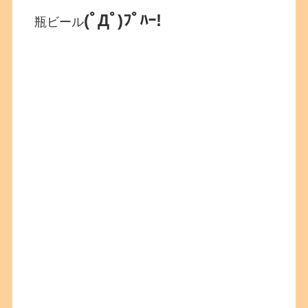
(ﾟДﾟ)ﾌﾟﾊｰ!
瓶ビール