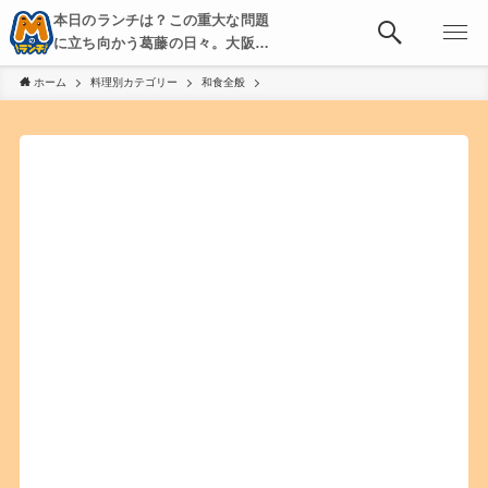
本日のランチは？この重大な問題
に立ち向かう葛藤の日々。大阪・
京都・神戸を中心とした食べ歩
ホーム
料理別カテゴリー
和食全般
き、飲み歩きを綴る。