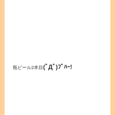
(ﾟДﾟ)ﾌﾟﾊｰ!
瓶ビール2本目