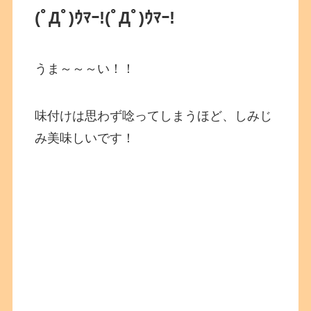
(ﾟДﾟ)ｳﾏｰ!
(ﾟДﾟ)ｳﾏｰ!
うま～～～い！！
味付けは思わず唸ってしまうほど、しみじ
み美味しいです！