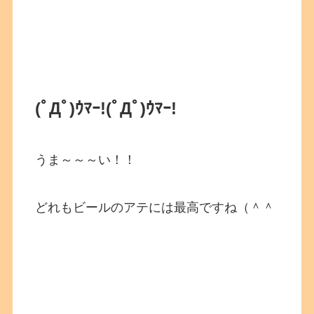
(ﾟДﾟ)ｳﾏｰ!
(ﾟДﾟ)ｳﾏｰ!
うま～～～い！！
どれもビールのアテには最高ですね（＾＾