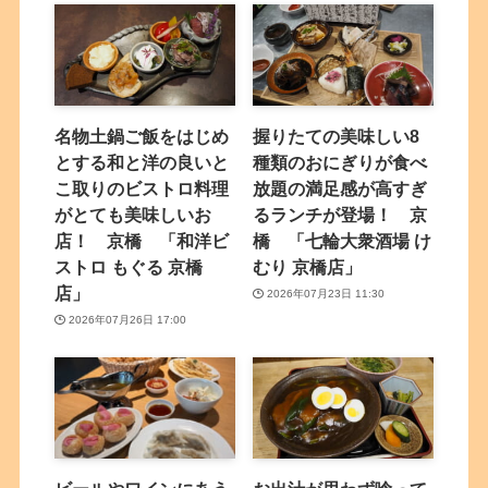
名物土鍋ご飯をはじめ
握りたての美味しい8
とする和と洋の良いと
種類のおにぎりが食べ
こ取りのビストロ料理
放題の満足感が高すぎ
がとても美味しいお
るランチが登場！ 京
店！ 京橋 「和洋ビ
橋 「七輪大衆酒場 け
ストロ もぐる 京橋
むり 京橋店」
店」
2026年07月23日 11:30
2026年07月26日 17:00