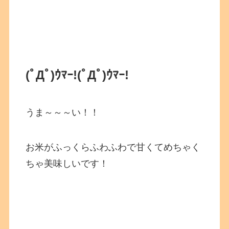
(ﾟДﾟ)ｳﾏｰ!
(ﾟДﾟ)ｳﾏｰ!
うま～～～い！！
お米がふっくらふわふわで甘くてめちゃく
ちゃ美味しいです！