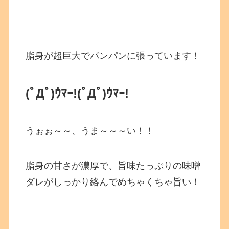
脂身が超巨大でパンパンに張っています！
(ﾟДﾟ)ｳﾏｰ!
(ﾟДﾟ)ｳﾏｰ!
うぉぉ～～、うま～～～い！！
脂身の甘さが濃厚で、旨味たっぷりの味噌
ダレがしっかり絡んでめちゃくちゃ旨い！