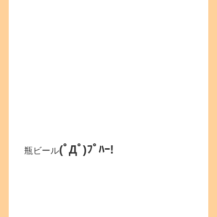
(ﾟДﾟ)ﾌﾟﾊｰ!
瓶ビール