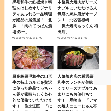
黒毛和牛の鉄板焼き料
本格炭火焼肉がリーズ
理をはじめオリジナリ
ナブルにいただける人
ティあふれる一品料理
気店の姉妹店がオープ
が絶品の居酒屋！ 北
ン！ 北区曽根崎
浜 「肉のてっぱん酒
「炭火焼肉もっくん 梅
場 鉄一」
田店」
2026年07月23日 17:00
2026年07月22日 17:00
最高級黒毛和牛の山形
人気焼肉店の厳選黒毛
牛の特上カルビを贅沢
和牛のランチが美味し
に使った絶品てっちゃ
くてリーズナブルであ
ん鍋が素晴らしく良心
まりにもお値打ちで
的な価格でいただけま
す！ 尼崎市 「アマ
す！ 住之江区 「に
の焼肉ニューじゅん亭