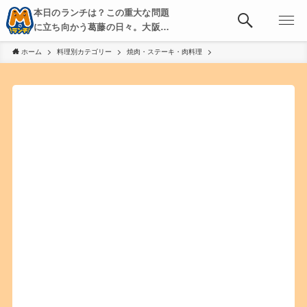
本日のランチは？この重大な問題
に立ち向かう葛藤の日々。大阪・
京都・神戸を中心とした食べ歩
ホーム
料理別カテゴリー
焼肉・ステーキ・肉料理
き、飲み歩きを綴る。