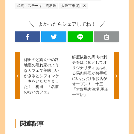
焼肉・ステーキ・肉料理
大阪市東淀川区
よかったらシェアしてね！
鮮度抜群の馬肉の刺
梅田のど真ん中の路
身をはじめとしてオ
地裏の隠れ家のよう
リジナリティあふれ
なカフェで美味しい
る馬肉料理がお手軽
かき氷とシフォンケ
にいただけるお店が
ーキをいただきまし
オープン！ 十三
た！ 梅田 「名前
「大衆馬肉酒場 馬王
のないカフェ」
十三店」
関連記事