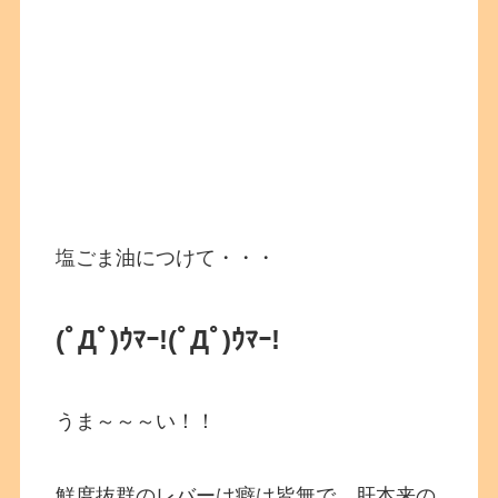
塩ごま油につけて・・・
(ﾟДﾟ)ｳﾏｰ!
(ﾟДﾟ)ｳﾏｰ!
うま～～～い！！
鮮度抜群のレバーは癖は皆無で、肝本来の