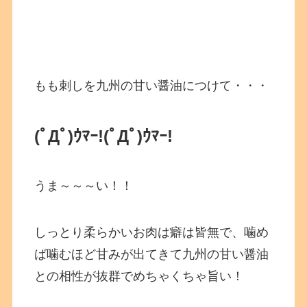
もも刺しを九州の甘い醤油につけて・・・
(ﾟДﾟ)ｳﾏｰ!
(ﾟДﾟ)ｳﾏｰ!
うま～～～い！！
しっとり柔らかいお肉は癖は皆無で、噛め
ば噛むほど甘みが出てきて九州の甘い醤油
との相性が抜群でめちゃくちゃ旨い！