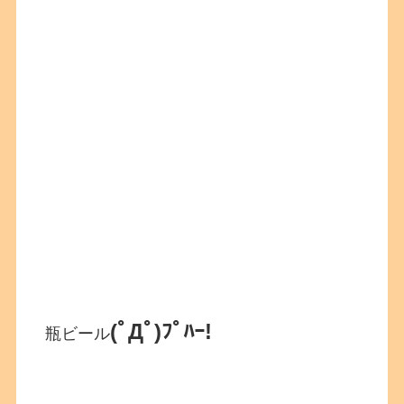
(ﾟДﾟ)ﾌﾟﾊｰ!
瓶ビール