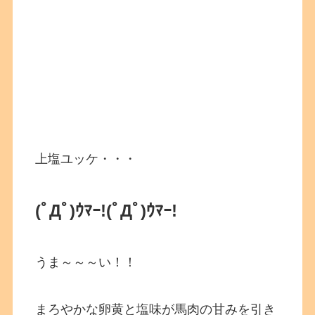
上塩ユッケ・・・
(ﾟДﾟ)ｳﾏｰ!
(ﾟДﾟ)ｳﾏｰ!
うま～～～い！！
まろやかな卵黄と塩味が馬肉の甘みを引き