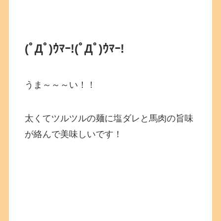
(ﾟДﾟ)ｳﾏｰ!
(ﾟДﾟ)ｳﾏｰ!
うま～～～い！！
太くてツルツルの麺に塩ダレと馬肉の旨味
が絡んで美味しいです！