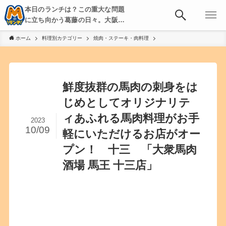
本日のランチは？この重大な問題
に立ち向かう葛藤の日々。大阪・
京都・神戸を中心とした食べ歩
ホーム
料理別カテゴリー
焼肉・ステーキ・肉料理
き、飲み歩きを綴る。
鮮度抜群の馬肉の刺身をは
じめとしてオリジナリテ
ィあふれる馬肉料理がお手
2023
10/09
軽にいただけるお店がオー
プン！ 十三 「大衆馬肉
酒場 馬王 十三店」