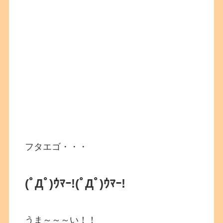
フタエゴ・・・
(ﾟДﾟ)ｳﾏｰ!
(ﾟДﾟ)ｳﾏｰ!
うま～～～い！！