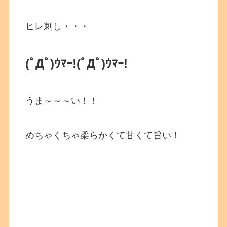
ヒレ刺し・・・
(ﾟДﾟ)ｳﾏｰ!
(ﾟДﾟ)ｳﾏｰ!
うま～～～い！！
めちゃくちゃ柔らかくて甘くて旨い！