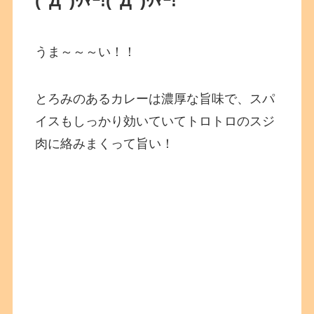
(ﾟДﾟ)ｳﾏｰ!
(ﾟДﾟ)ｳﾏｰ!
うま～～～い！！
とろみのあるカレーは濃厚な旨味で、スパ
イスもしっかり効いていてトロトロのスジ
肉に絡みまくって旨い！