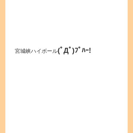
(ﾟДﾟ)ﾌﾟﾊｰ!
宮城峡ハイボール