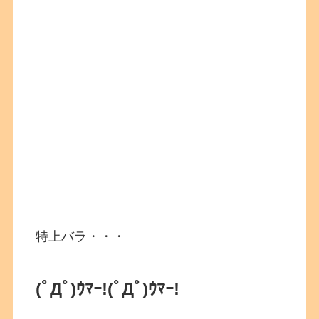
特上バラ・・・
(ﾟДﾟ)ｳﾏｰ!
(ﾟДﾟ)ｳﾏｰ!