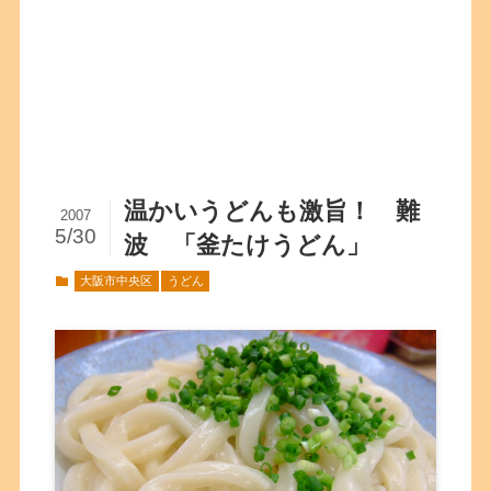
温かいうどんも激旨！ 難
2007
5/30
波 「釜たけうどん」
大阪市中央区
うどん