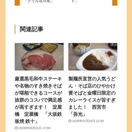
「グリル北斗星」
ト」
関連記事
厳選黒毛和牛ステーキ
製麺所直営の人気うど
や名物のすき焼きそば
ん・そば店のひやかけ
が堪能できるコースが
黄そばと金曜日限定の
抜群のコスパで満足感
カレーライスが旨すぎ
が高すぎます！ 淀屋
ました！ 西宮市
橋 淀屋橋 「大坂鉄
「吾光」
板焼 鉄十」
2026年07月24日 12:00
2026年08月01日 17:00