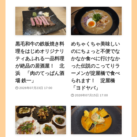
黒毛和牛の鉄板焼き料
めちゃくちゃ美味しい
理をはじめオリジナリ
のにちょっと不便でな
ティあふれる一品料理
かなか食べに行けなか
が絶品の居酒屋！ 北
った伝説のこってりラ
浜 「肉のてっぱん酒
ーメンが淀屋橋で食べ
場 鉄一」
られます！ 淀屋橋
「ヨドヤバ」
2026年07月23日 17:00
2026年07月15日 17:00