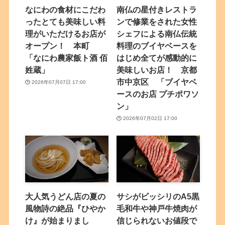
なにわの食材にこだわ
南仏の星付きレストラ
ったとても美味しい料
ンで修業をされた女性
理がいただけるお店が
シェフによる南仏伝統
オープン！ 本町
料理のブイヤベースを
「なにわ農家飯ト酒 佰
はじめ全てが感動的に
姓蔵」
美味しいお店！ 京都
市中京区 「ブイヤベ
2026年07月07日 17:00
ースのお店 プチポワソ
ン」
2026年07月02日 17:00
大人気うどん店の夏の
サシがビッシリのA5黒
風物詩の絶品『ひやか
毛和牛や神戸牛焼肉が
け』が始まりまし
信じられないお値段で