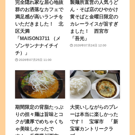
完全隠れ家な居心地抜
製麺所直営の人気うど
群のお洒落なカフェで
ん・そば店のひやかけ
満足感が高いランチを
黄そばと金曜日限定の
いただきました！ 北
カレーライスが旨すぎ
区天満
ました！ 西宮市
「MAISON3711 （メ
「吾光」
ゾンサンナナイチイ
2026年07月24日 12:00
チ）」
2026年07月25日 11:00
期間限定の背脂たっぷ
大笑いしながらのプレ
りの担々麺は旨味とコ
ーは本当に楽しかった
クが濃厚でめちゃくち
です！ 宝塚市 「新
ゃ美味しかったで
宝塚カントリークラ