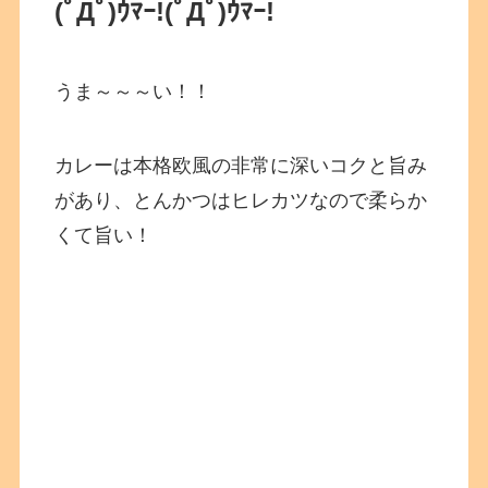
(ﾟДﾟ)ｳﾏｰ!
(ﾟДﾟ)ｳﾏｰ!
うま～～～い！！
カレーは本格欧風の非常に深いコクと旨み
があり、とんかつはヒレカツなので柔らか
くて旨い！