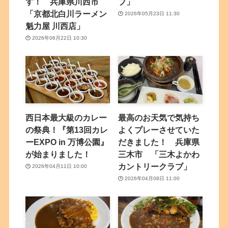
す！ 兵庫県川西市
ブ」
「京都北白川ラーメン
2026年05月23日 11:30
魁力屋 川西店」
2026年06月22日 10:30
西日本最大級のカレー
最高のお天気で気持ち
の祭典！『第13回カレ
よくプレーさせていた
ーEXPO in 万博公園』
だきました！ 兵庫県
が始まりました！
三木市 「三木よかわ
カントリークラブ」
2026年04月11日 10:00
2026年04月08日 11:00