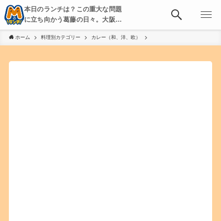
本日のランチは？この重大な問題
に立ち向かう葛藤の日々。大阪・
京都・神戸を中心とした食べ歩
ホーム
料理別カテゴリー
カレー（和、洋、欧）
き、飲み歩きを綴る。