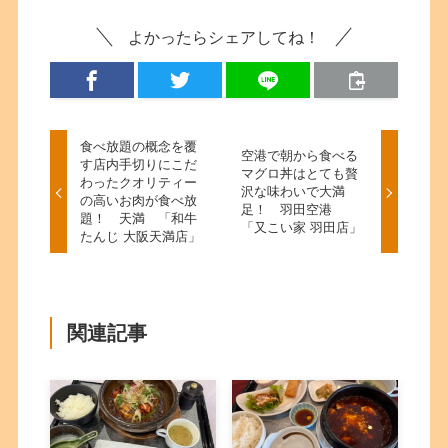
よかったらシェアしてね！
食べ放題の概念を覆
空港で朝から食べる
す店内手切りにこだ
マグロ丼はとても贅
わったクオリティー
沢な味わいで大満
の高いお肉が食べ放
足！ 羽田空港
題！ 天満 「和牛
「又こい家 羽田店」
たんじ 大阪天満店」
関連記事