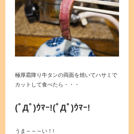
極厚霜降り牛タンの両面を焼いてハサミで
カットして食べたら・・・
(ﾟДﾟ)ｳﾏｰ!
(ﾟДﾟ)ｳﾏｰ!
うま～～～い！!