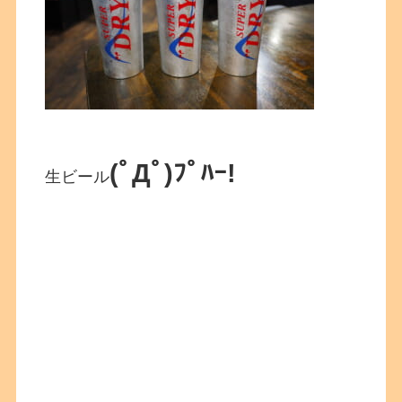
(ﾟДﾟ)ﾌﾟﾊｰ!
生ビール