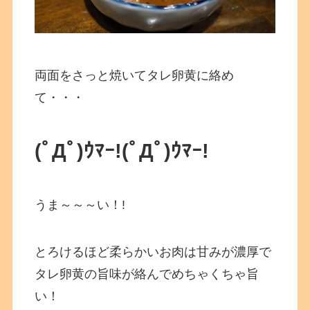
両面をさっと焼いてタレ卵黄に絡め
て・・・
(ﾟДﾟ)ｳﾏｰ!
(ﾟДﾟ)ｳﾏｰ!
うま～～～い！!
とろけるほど柔らかいお肉は甘みが濃厚で
タレ卵黄の旨味が絡んでめちゃくちゃ旨
い！