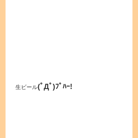
(ﾟДﾟ)ﾌﾟﾊｰ!
生ビール