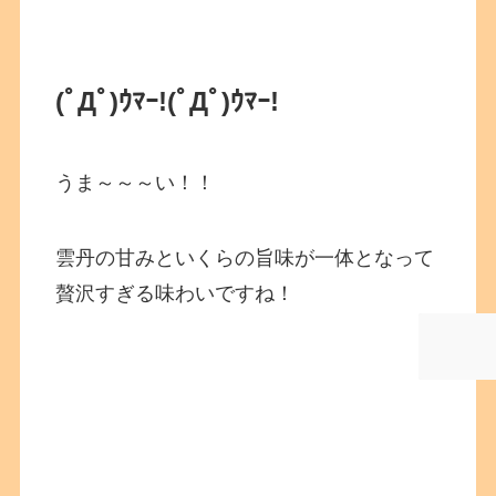
(ﾟДﾟ)ｳﾏｰ!
(ﾟДﾟ)ｳﾏｰ!
うま～～～い！！
雲丹の甘みといくらの旨味が一体となって
贅沢すぎる味わいですね！