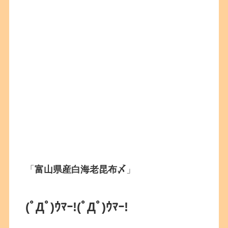
「
富山県産白海老昆布〆
」
(ﾟДﾟ)ｳﾏｰ!
(ﾟДﾟ)ｳﾏｰ!