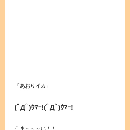
「
あおりイカ
」
(ﾟДﾟ)ｳﾏｰ!
(ﾟДﾟ)ｳﾏｰ!
うま～～～い！！