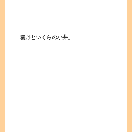
「
雲丹といくらの小丼
」