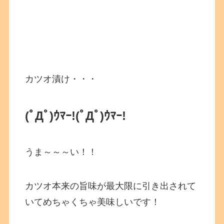
カツオ漬け・・・
(ﾟДﾟ)ｳﾏｰ!
(ﾟДﾟ)ｳﾏｰ!
うま～～～い！！
カツオ本来の旨味が最大限に引き出されて
いてめちゃくちゃ美味しいです！