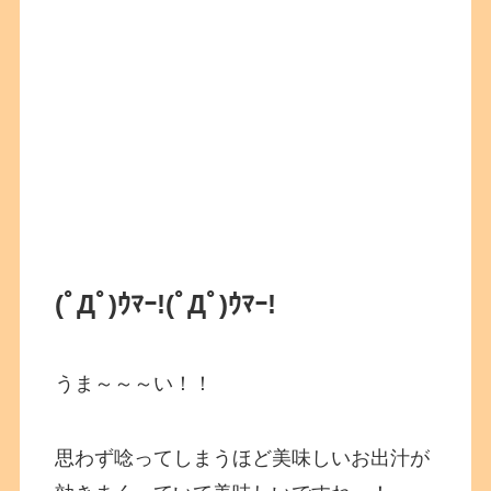
(ﾟДﾟ)ｳﾏｰ!
(ﾟДﾟ)ｳﾏｰ!
うま～～～い！！
思わず唸ってしまうほど美味しいお出汁が