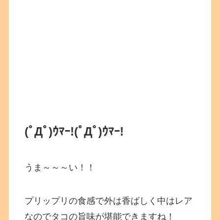
(ﾟДﾟ)ｳﾏｰ!
(ﾟДﾟ)ｳﾏｰ!
うま～～～い！！
プリップリの食感で外は香ばしく中はレア
なのでタコの旨味が堪能できますね！