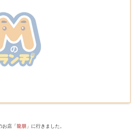
のお店「
龍朋
」に行きました。