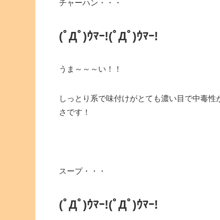
チャーハン・・・
(ﾟДﾟ)ｳﾏｰ!
(ﾟДﾟ)ｳﾏｰ!
うま～～～い！！
しっとり系で味付けがとても濃い目で中毒性
さです！
スープ・・・
(ﾟДﾟ)ｳﾏｰ!
(ﾟДﾟ)ｳﾏｰ!