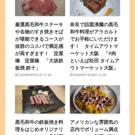
厳選黒毛和牛ステーキ
奈良で話題沸騰の黒毛
や名物のすき焼きそば
和牛料理がアラカルト
が堪能できるコースが
でお手軽にいただけま
抜群のコスパで満足感
す！ タイムアウトマ
が高すぎます！ 淀屋
ーケット大阪 「#肉
橋 淀屋橋 「大坂鉄
といえば松田 タイムア
板焼 鉄十」
ウトマーケット大阪」
2026年08月01日 17:00
2026年07月29日 11:00
黒毛和牛の鉄板焼き料
アメリカンな雰囲気の
理をはじめオリジナリ
店内でボリューム満点