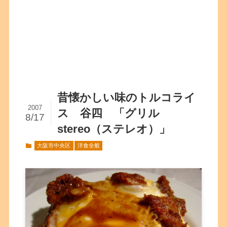
昔懐かしい味のトルコライ
2007
ス 谷四 「グリル
8/17
stereo（ステレオ）」
大阪市中央区
洋食全般