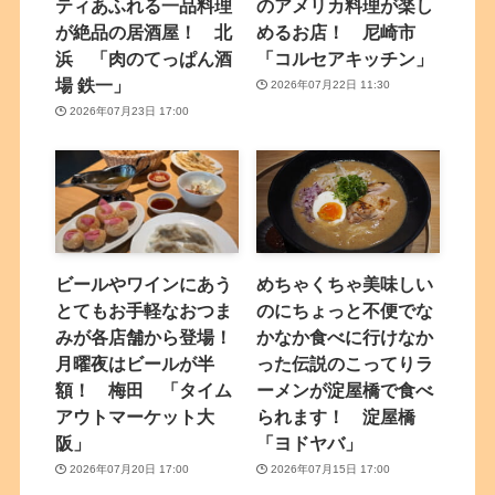
ティあふれる一品料理
のアメリカ料理が楽し
が絶品の居酒屋！ 北
めるお店！ 尼崎市
浜 「肉のてっぱん酒
「コルセアキッチン」
場 鉄一」
2026年07月22日 11:30
2026年07月23日 17:00
ビールやワインにあう
めちゃくちゃ美味しい
とてもお手軽なおつま
のにちょっと不便でな
みが各店舗から登場！
かなか食べに行けなか
月曜夜はビールが半
った伝説のこってりラ
額！ 梅田 「タイム
ーメンが淀屋橋で食べ
アウトマーケット大
られます！ 淀屋橋
阪」
「ヨドヤバ」
2026年07月20日 17:00
2026年07月15日 17:00