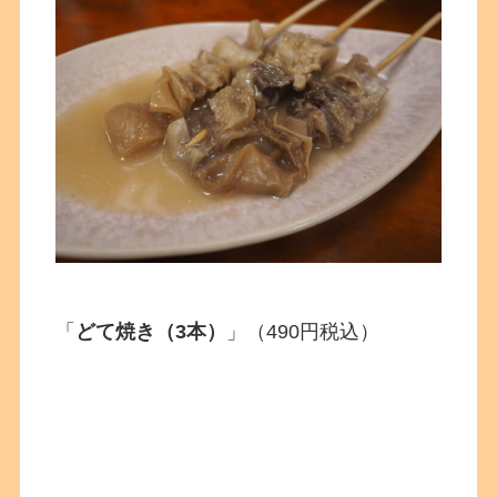
「
どて焼き（3本）
」（490円税込）