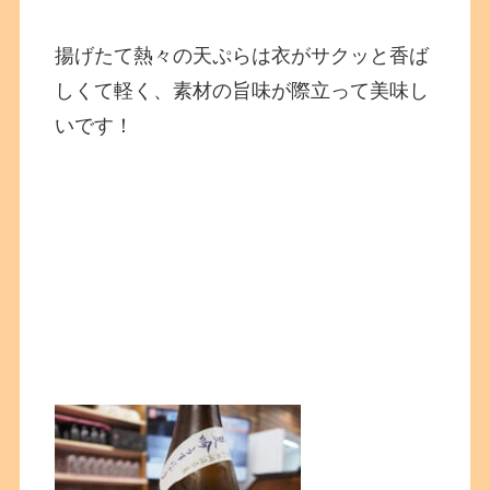
揚げたて熱々の天ぷらは衣がサクッと香ば
しくて軽く、素材の旨味が際立って美味し
いです！