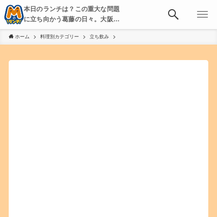
本日のランチは？この重大な問題
に立ち向かう葛藤の日々。大阪・
京都・神戸を中心とした食べ歩
ホーム
料理別カテゴリー
立ち飲み
き、飲み歩きを綴る。