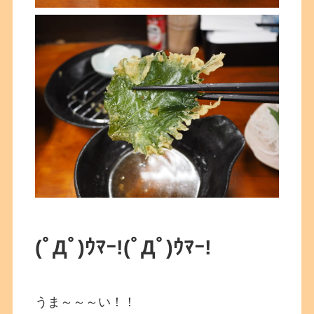
(ﾟДﾟ)ｳﾏｰ!
(ﾟДﾟ)ｳﾏｰ!
うま～～～い！！