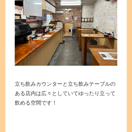
立ち飲みカウンターと立ち飲みテーブルの
ある店内は広々としていてゆったり立って
飲める空間です！