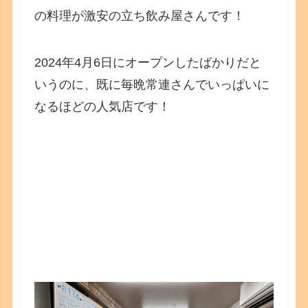
の料理が激安の立ち飲み屋さんです！
2024年4月6日にオープンしたばかりだと
いうのに、既に毎晩常連さんでいっぱいに
なるほどの人気店です！