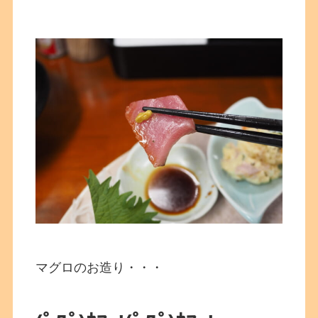
マグロのお造り・・・