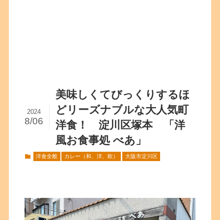
美味しくてびっくりするほ
どリーズナブルな大人気町
2024
8/06
洋食！ 淀川区塚本 「洋
風お食事処 べあ」
洋食全般
カレー（和、洋、欧）
大阪市淀川区