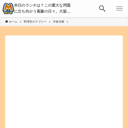
本日のランチは？この重大な問題
に立ち向かう葛藤の日々。大阪・
京都・神戸を中心とした食べ歩
ホーム
料理別カテゴリー
洋食全般
き、飲み歩きを綴る。