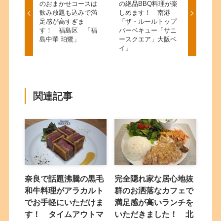
のおまかせコースは
の絶品BBQ料理が楽
飲み放題も込みで満
しめます！ 南港
足感が高すぎま
「ザ・ルールトップ
す！ 福島区 「福
バーベキュー「サニ
島中華 珀鷺」
ースクエア」大阪ベ
イ」
関連記事
奈良で話題沸騰の黒毛
完全隠れ家な居心地抜
和牛料理がアラカルト
群のお洒落なカフェで
でお手軽にいただけま
満足感が高いランチを
す！ タイムアウトマ
いただきました！ 北