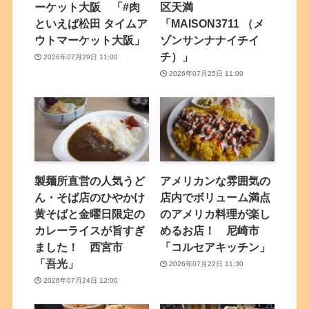
ーケット大阪 「#肉
区天満
といえば松田 タイムア
「MAISON3711 （メ
ウトマーケット大阪」
ゾンサンナナイチイ
チ）」
2026年07月29日 11:00
2026年07月25日 11:00
製麺所直営の人気うど
アメリカンな雰囲気の
ん・そば店のひやかけ
店内でボリューム満点
黄そばと金曜日限定の
のアメリカ料理が楽し
カレーライスが旨すぎ
めるお店！ 尼崎市
ました！ 西宮市
「コルセアキッチン」
「吾光」
2026年07月22日 11:30
2026年07月24日 12:00