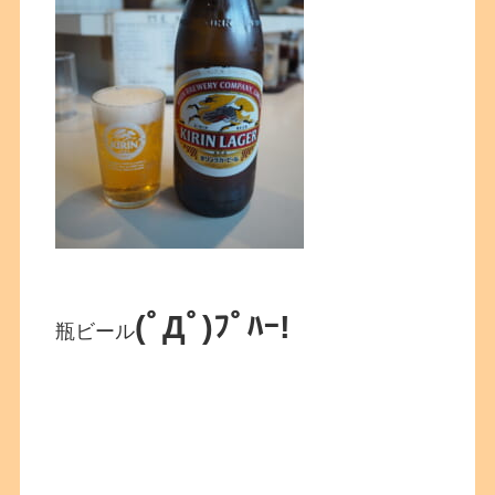
(ﾟДﾟ)ﾌﾟﾊｰ!
瓶ビール