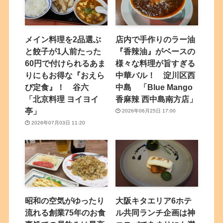
メイン料理を2品選ぶ
店内で手作りのラー油
と餃子が1人前たった
『香辣油』がベースの
60円で付けられるあま
様々な料理が旨すぎる
りにもお得な『おえら
中華バル！ 淀川区西
び定食』！ 谷六
中島 「Blue Mango
「北京料理 ヨイヨイ
香麻辣 西中島南方店」
亭」
2026年06月25日 17:00
2026年07月03日 11:20
昭和の空気がゆったり
大阪キタエリア6ホテ
流れる創業75年のお食
ル共同ランチ企画は神