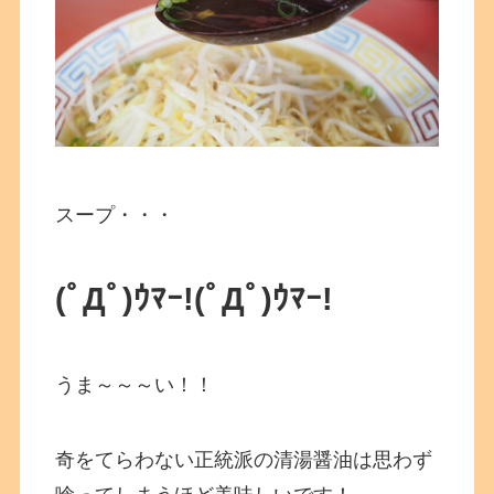
スープ・・・
(ﾟДﾟ)ｳﾏｰ!(ﾟДﾟ)ｳﾏｰ!
うま～～～い！！
奇をてらわない正統派の清湯醤油は思わず