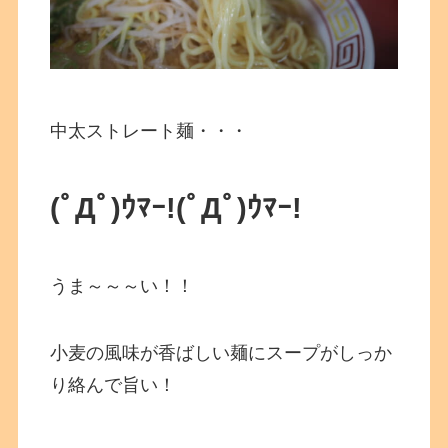
中太ストレート麺・・・
(ﾟДﾟ)ｳﾏｰ!(ﾟДﾟ)ｳﾏｰ!
うま～～～い！！
小麦の風味が香ばしい麺にスープがしっか
り絡んで旨い！