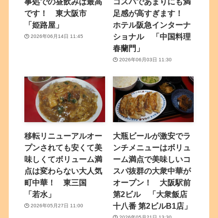
事処での昼飲みは最高
コスパであまりにも満
です！ 東大阪市
足感が高すぎます！
「姫路屋」
ホテル阪急インターナ
ショナル 「中国料理
2026年06月14日 11:45
春蘭門」
2026年06月03日 11:30
移転リニューアルオー
大瓶ビールが激安でラ
プンされても安くて美
ンチメニューはボリュ
味しくてボリューム満
ーム満点で美味しいコ
点は変わらない大人気
スパ抜群の大衆中華が
町中華！ 東三国
オープン！ 大阪駅前
「若水」
第2ビル 「大衆飯店
十八番 第2ビルB1店」
2026年05月27日 11:00
2026年05月21日 13:30