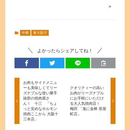
>
中華
東大阪市
よかったらシェアしてね！
お肉もサイドメニュ
ーも美味しくてリー
クオリティーの高い
ズナブルな使い勝手
お肉がリーズナブル
抜群の焼肉屋さ
にお手軽にいただけ
ん！ 十三 「ちょ
る大人気焼肉店！
っと安めなホルモン
梅田 「鬼に金棒 茶屋
焼肉ここから 大阪十
町店」
三本店」