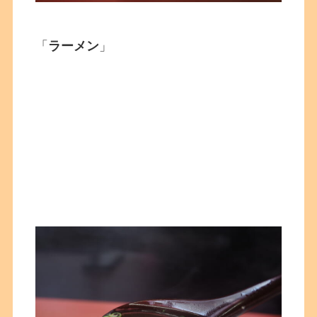
「
ラーメン
」