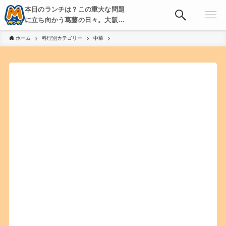
本日のランチは？この重大な問題
に立ち向かう葛藤の日々。大阪・
京都・神戸を中心とした食べ歩
ホーム
料理別カテゴリー
中華
き、飲み歩きを綴る。