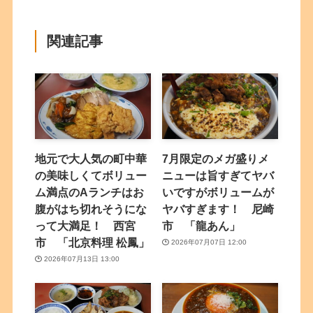
関連記事
地元で大人気の町中華
7月限定のメガ盛りメ
の美味しくてボリュー
ニューは旨すぎてヤバ
ム満点のAランチはお
いですがボリュームが
腹がはち切れそうにな
ヤバすぎます！ 尼崎
って大満足！ 西宮
市 「龍あん」
市 「北京料理 松鳳」
2026年07月07日 12:00
2026年07月13日 13:00