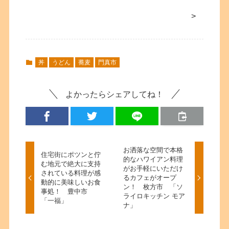
>
丼
うどん
蕎麦
門真市
よかったらシェアしてね！
お洒落な空間で本格
住宅街にポツンと佇
的なハワイアン料理
む地元で絶大に支持
がお手軽にいただけ
されている料理が感
るカフェがオープ
動的に美味しいお食
ン！ 枚方市 「ソ
事処！ 豊中市
ライロキッチン モア
「一福」
ナ」