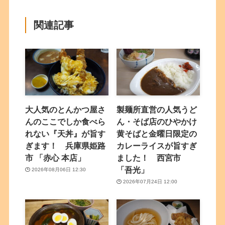
関連記事
大人気のとんかつ屋さ
製麺所直営の人気うど
んのここでしか食べら
ん・そば店のひやかけ
れない『天丼』が旨す
黄そばと金曜日限定の
ぎます！ 兵庫県姫路
カレーライスが旨すぎ
市 「赤心 本店」
ました！ 西宮市
「吾光」
2026年08月06日 12:30
2026年07月24日 12:00