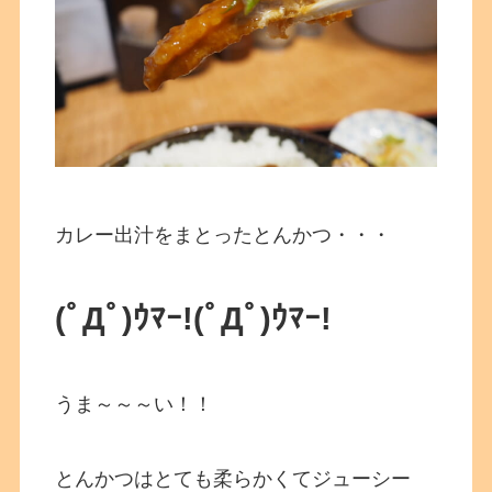
カレー出汁をまとったとんかつ・・・
(ﾟДﾟ)ｳﾏｰ!(ﾟДﾟ)ｳﾏｰ!
うま～～～い！！
とんかつはとても柔らかくてジューシー