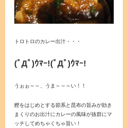
トロトロのカレー出汁・・・
(ﾟДﾟ)ｳﾏｰ!(ﾟДﾟ)ｳﾏｰ!
うぉぉ～～、うま～～～い！！
鰹をはじめとする節系と昆布の旨みが効き
まくりのお出汁にカレーの風味が抜群にマ
ッチしてめちゃくちゃ旨い！