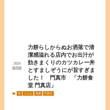
力餅らしからぬお洒落で清
潔感溢れる店内でお出汁が
効きまくりのカツカレー丼
2024
9/08
とすましぞうにが旨すぎま
した！ 門真市 「力餅食
堂 門真店」
丼
うどん
蕎麦
門真市