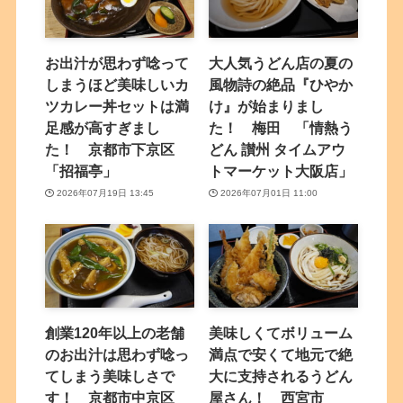
お出汁が思わず唸って
大人気うどん店の夏の
しまうほど美味しいカ
風物詩の絶品『ひやか
ツカレー丼セットは満
け』が始まりまし
足感が高すぎまし
た！ 梅田 「情熱う
た！ 京都市下京区
どん 讃州 タイムアウ
「招福亭」
トマーケット大阪店」
2026年07月19日 13:45
2026年07月01日 11:00
創業120年以上の老舗
美味しくてボリューム
のお出汁は思わず唸っ
満点で安くて地元で絶
てしまう美味しさで
大に支持されるうどん
す！ 京都市中京区
屋さん！ 西宮市