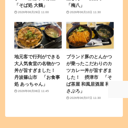
「そば処 大鶴」
「梅八」
2026年06月29日 11:00
2026年06月10日 11:30
地元客で行列ができる
ブランド豚のとんかつ
大人気食堂の名物かつ
が乗ったこだわりのカ
丼が旨すぎました！
ツカレー丼が旨すぎま
丹波篠山市 「お食事
した！ 摂津市 「そ
処 あっちゃん」
ば茶屋 和風居酒屋 和
さぶろ」
2026年06月08日 11:45
2026年06月07日 11:30