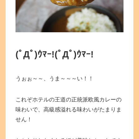
(ﾟДﾟ)ｳﾏｰ!
(ﾟДﾟ)ｳﾏｰ!
うぉぉ～～、うま～～～い！！
これぞホテルの王道の正統派欧風カレーの
味わいで、高級感溢れる味わいがたまりま
せん！