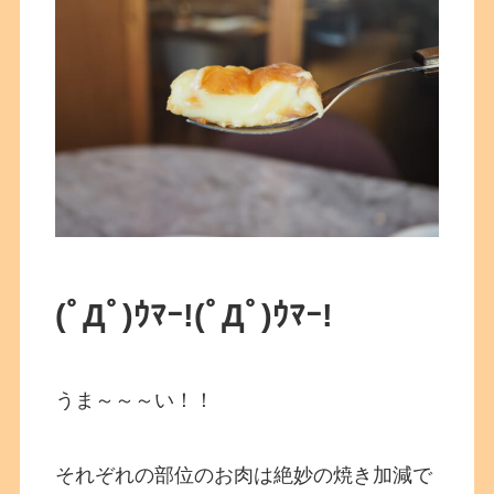
(ﾟДﾟ)ｳﾏｰ!
(ﾟДﾟ)ｳﾏｰ!
うま～～～い！！
それぞれの部位のお肉は絶妙の焼き加減で