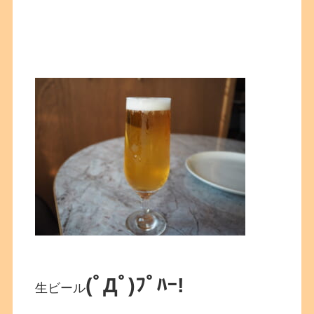
(ﾟДﾟ)ﾌﾟﾊｰ!
生ビール