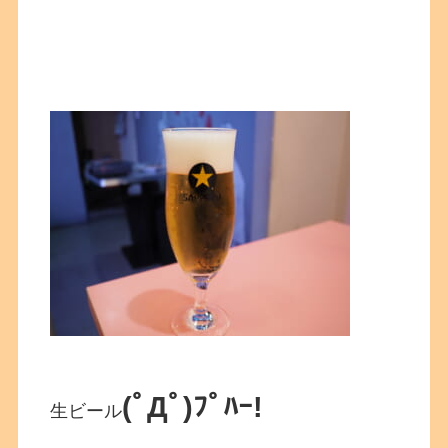
(ﾟДﾟ)ﾌﾟﾊｰ!
生ビール