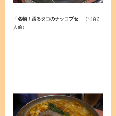
「
名物！踊るタコのナッコプセ
」（写真2
人前）