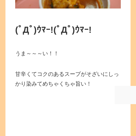
(ﾟДﾟ)ｳﾏｰ!
(ﾟДﾟ)ｳﾏｰ!
うま～～～い！！
甘辛くてコクのあるスープがそざいにしっ
かり染みてめちゃくちゃ旨い！