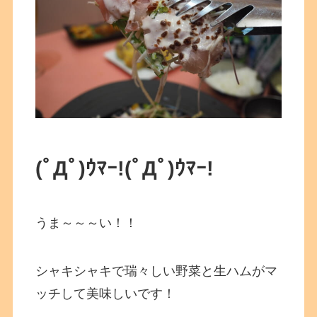
(ﾟДﾟ)ｳﾏｰ!
(ﾟДﾟ)ｳﾏｰ!
うま～～～い！！
シャキシャキで瑞々しい野菜と生ハムがマ
ッチして美味しいです！