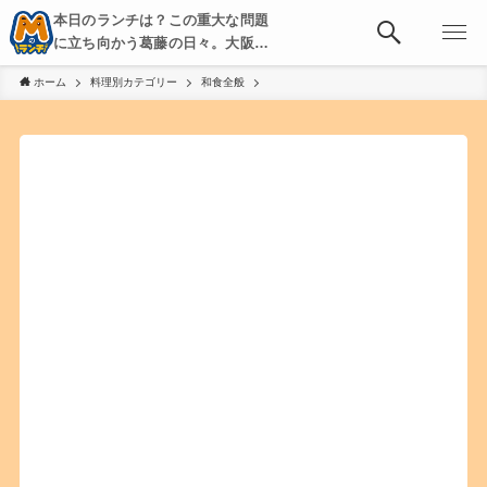
本日のランチは？この重大な問題
に立ち向かう葛藤の日々。大阪・
京都・神戸を中心とした食べ歩
ホーム
料理別カテゴリー
和食全般
き、飲み歩きを綴る。