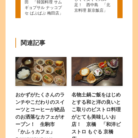
田 「韓国料理 サム
足！ 西中島 「北
ギョプサル ナッコプ
京料理 新京飯店」
セ ばぶばぶ 梅田店」
関連記事
おかずがたくさんのラ
名物土鍋ご飯をはじめ
ンチやこだわりのスイ
とする和と洋の良いと
ーツとコーヒーが絶品
こ取りのビストロ料理
のお洒落なカフェがオ
がとても美味しいお
ープン！ 生駒市
店！ 京橋 「和洋ビ
「かふぅカフェ」
ストロ もぐる 京橋