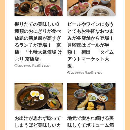
握りたての美味しい8
ビールやワインにあう
種類のおにぎりが食べ
とてもお手軽なおつま
放題の満足感が高すぎ
みが各店舗から登場！
るランチが登場！ 京
月曜夜はビールが半
橋 「七輪大衆酒場 け
額！ 梅田 「タイム
むり 京橋店」
アウトマーケット大
阪」
2026年07月23日 11:30
2026年07月20日 17:00
お出汁が思わず唸って
地元で愛され続ける美
しまうほど美味しいカ
味しくてボリューム満