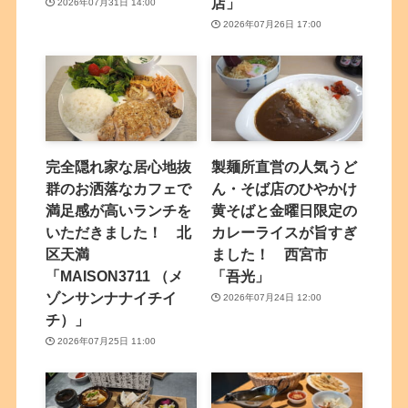
店」
2026年07月31日 14:00
2026年07月26日 17:00
完全隠れ家な居心地抜
製麺所直営の人気うど
群のお洒落なカフェで
ん・そば店のひやかけ
満足感が高いランチを
黄そばと金曜日限定の
いただきました！ 北
カレーライスが旨すぎ
区天満
ました！ 西宮市
「MAISON3711 （メ
「吾光」
ゾンサンナナイチイ
2026年07月24日 12:00
チ）」
2026年07月25日 11:00