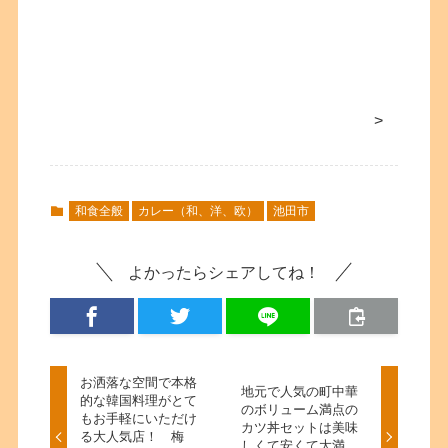
>
和食全般
カレー（和、洋、欧）
池田市
よかったらシェアしてね！
お洒落な空間で本格
地元で人気の町中華
的な韓国料理がとて
のボリューム満点の
もお手軽にいただけ
カツ丼セットは美味
る大人気店！ 梅
しくて安くて大満