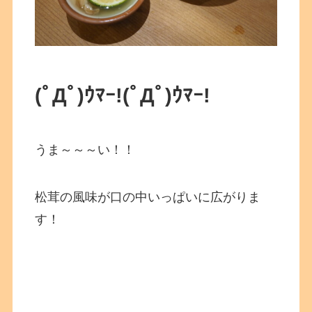
(ﾟДﾟ)ｳﾏｰ!
(ﾟДﾟ)ｳﾏｰ!
うま～～～い！！
松茸の風味が口の中いっぱいに広がりま
す！