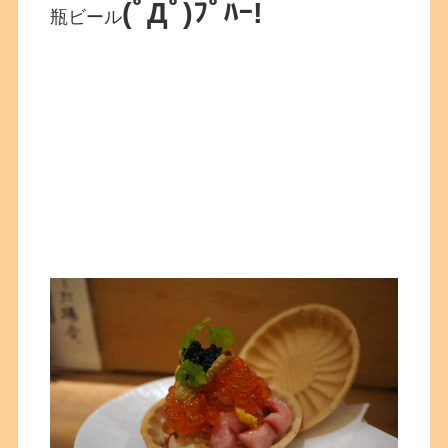
(ﾟДﾟ)ﾌﾟﾊｰ!
瓶ビール