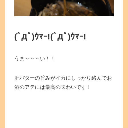
(ﾟДﾟ)ｳﾏｰ!
(ﾟДﾟ)ｳﾏｰ!
うま～～～い！！
肝バターの旨みがイカにしっかり絡んでお
酒のアテには最高の味わいです！