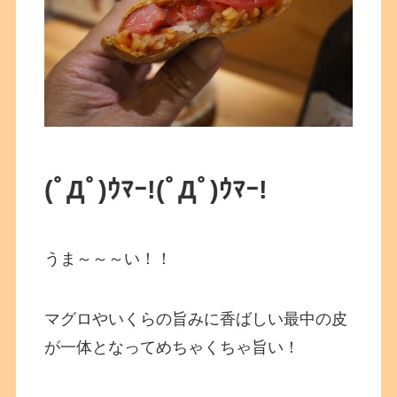
(ﾟДﾟ)ｳﾏｰ!
(ﾟДﾟ)ｳﾏｰ!
うま～～～い！！
マグロやいくらの旨みに香ばしい最中の皮
が一体となってめちゃくちゃ旨い！