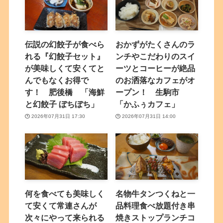
伝説の幻餃子が食べら
おかずがたくさんのラ
れる『幻餃子セット』
ンチやこだわりのスイ
が美味しくて安くてと
ーツとコーヒーが絶品
んでもなくお得で
のお洒落なカフェがオ
す！ 肥後橋 「海鮮
ープン！ 生駒市
と幻餃子 ぼちぼち」
「かふぅカフェ」
2026年07月31日 17:30
2026年07月31日 14:00
何を食べても美味しく
名物牛タンつくねと一
て安くて常連さんが
品料理食べ放題付き串
次々にやって来られる
焼きストップランチコ