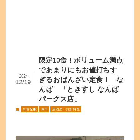
限定10食！ボリューム満点
であまりにもお値打ちす
2024
ぎるおばんざい定食！ な
12/19
んば 「ときすし なんば
パークス店」
和食全般
寿司
居酒屋・海鮮料理