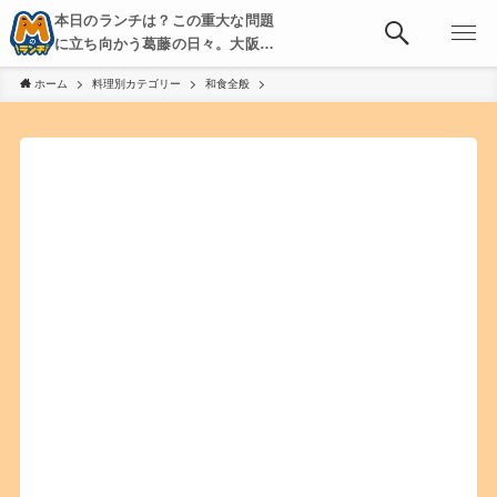
本日のランチは？この重大な問題
に立ち向かう葛藤の日々。大阪・
京都・神戸を中心とした食べ歩
ホーム
料理別カテゴリー
和食全般
き、飲み歩きを綴る。