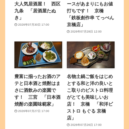
大人気居酒屋！ 西区
ースがあまりにもお値
九条 「居酒屋たぬ
打ちです！ 京橋
き」
「鉄板創作串 てっぺん
京橋店」
2026年07月30日 17:00
2026年07月28日 12:00
豊富に揃ったお酒のア
名物土鍋ご飯をはじめ
テと日本酒と焼酎はま
とする和と洋の良いと
さに酒飲みの楽園で
こ取りのビストロ料理
す！ 三宮 「日本酒
がとても美味しいお
焼酎の楽園味範家」
店！ 京橋 「和洋ビ
ストロ もぐる 京橋
2026年07月27日 17:00
店」
2026年07月26日 17:00