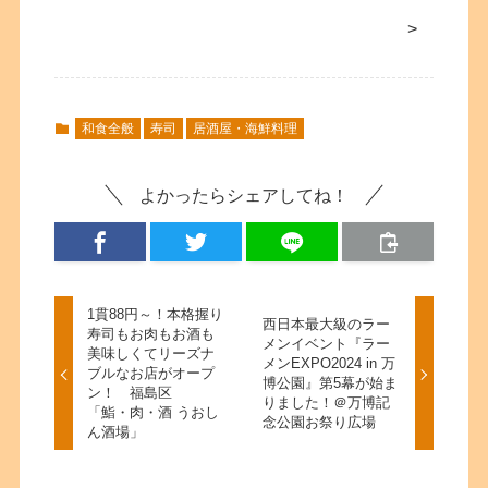
>
和食全般
寿司
居酒屋・海鮮料理
よかったらシェアしてね！
1貫88円～！本格握り
西日本最大級のラー
寿司もお肉もお酒も
メンイベント『ラー
美味しくてリーズナ
メンEXPO2024 in 万
ブルなお店がオープ
博公園』第5幕が始ま
ン！ 福島区
りました！＠万博記
「鮨・肉・酒 うおし
念公園お祭り広場
ん酒場」