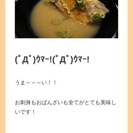
(ﾟДﾟ)ｳﾏｰ!
(ﾟДﾟ)ｳﾏｰ!
うま～～～い！！
お刺身もおばんざいも全てがとても美味し
いです！