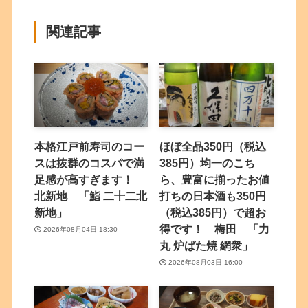
関連記事
本格江戸前寿司のコー
ほぼ全品350円（税込
スは抜群のコスパで満
385円）均一のこち
足感が高すぎます！
ら、豊富に揃ったお値
北新地 「鮨 二十二北
打ちの日本酒も350円
新地」
（税込385円）で超お
得です！ 梅田 「力
2026年08月04日 18:30
丸 炉ばた焼 網衆」
2026年08月03日 16:00