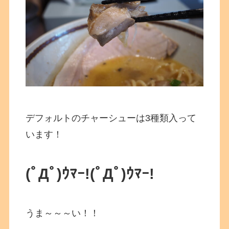
デフォルトのチャーシューは3種類入って
います！
(ﾟДﾟ)ｳﾏｰ!
(ﾟДﾟ)ｳﾏｰ!
うま～～～い！！