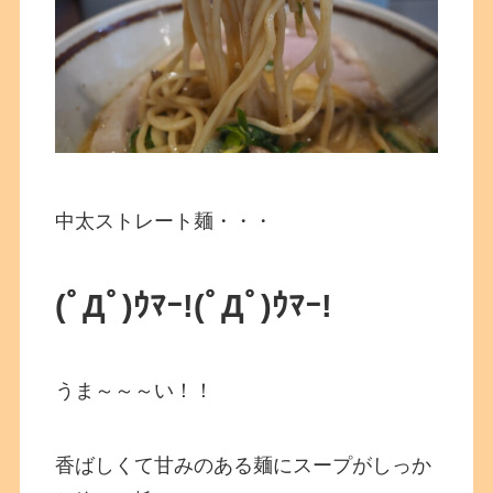
中太ストレート麺・・・
(ﾟДﾟ)ｳﾏｰ!
(ﾟДﾟ)ｳﾏｰ!
うま～～～い！！
香ばしくて甘みのある麺にスープがしっか