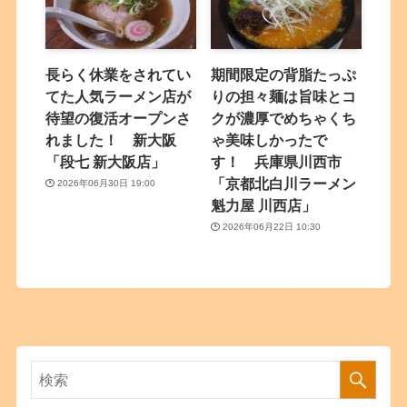
長らく休業をされてい
期間限定の背脂たっぷ
てた人気ラーメン店が
りの担々麺は旨味とコ
待望の復活オープンさ
クが濃厚でめちゃくち
れました！ 新大阪
ゃ美味しかったで
「段七 新大阪店」
す！ 兵庫県川西市
「京都北白川ラーメン
2026年06月30日 19:00
魁力屋 川西店」
2026年06月22日 10:30