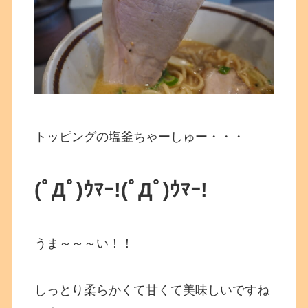
トッピングの塩釜ちゃーしゅー・・・
(ﾟДﾟ)ｳﾏｰ!
(ﾟДﾟ)ｳﾏｰ!
うま～～～い！！
しっとり柔らかくて甘くて美味しいですね