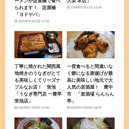
ーメンが淀屋橋で食べ
大栄 本店」
られます！ 淀屋橋
2026年07月11日 12:00
「ヨドヤバ」
2026年07月15日 17:00
丁寧に焼かれた関西風
一度食べると間違いな
地焼きのうなぎがとて
く癖になる唐揚げが最
も美味しくてリーズナ
高に美味しい地元で大
ブルなお店！ 蛍池
人気の居酒屋！ 豊中
「うなぎ専門店 一豊亭
市 「楽酒場 らんらん
蛍池店」
亭」
2026年07月08日 12:00
2026年07月06日 18:00