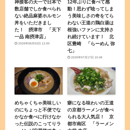
神接客の天一で日本で
12年ぶりに食べて感
数店舗でしか食べられ
動！思わず唸ってしま
ない絶品麻婆ホルモン
う美味しさの奇をてら
丼をいただきまし
わない王道の鶏白湯は
た！ 摂津市 「天下
根強いファンに支持さ
一品 南摂津店」
れ続けています！ 北
区豊崎 「らーめん 弥
2026年08月03日 12:00
七」
2026年07月17日 10:46
めちゃくちゃ美味しい
癖になる味わいの王道
のにちょっと不便でな
の京都ラーメンが食べ
かなか食べに行けなか
られる大人気店！ 京
った伝説のこってりラ
都市南区 「ラーメン