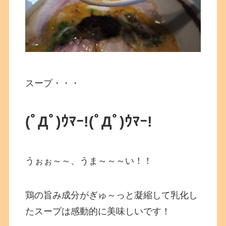
スープ・・・
(ﾟДﾟ)ｳﾏｰ!
(ﾟДﾟ)ｳﾏｰ!
うぉぉ～～、うま～～～い！！
鶏の旨み成分がぎゅ～っと凝縮して乳化し
たスープは感動的に美味しいです！