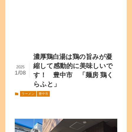
濃厚鶏白湯は鶏の旨みが凝
縮して感動的に美味しいで
2025
1/08
す！ 豊中市 「麺房 鶏く
らふと」
ラーメン
豊中市