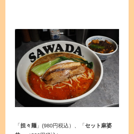
「
担々麺
」(980円税込）、「
セット麻婆