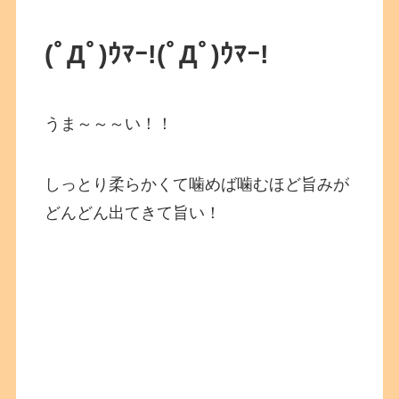
(ﾟДﾟ)ｳﾏｰ!
(ﾟДﾟ)ｳﾏｰ!
うま～～～い！！
しっとり柔らかくて噛めば噛むほど旨みが
どんどん出てきて旨い！