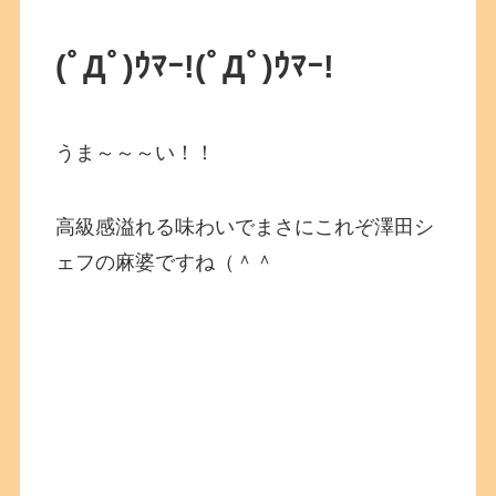
(ﾟДﾟ)ｳﾏｰ!
(ﾟДﾟ)ｳﾏｰ!
うま～～～い！！
高級感溢れる味わいでまさにこれぞ澤田シ
ェフの麻婆ですね（＾＾