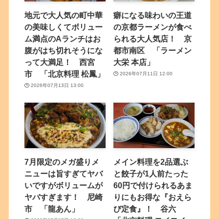
地元で大人気の町中華
癖になる味わいの王道
の美味しくてボリュー
の京都ラーメンが食べ
ム満点のAランチはお
られる大人気店！ 京
腹がはち切れそうにな
都市南区 「ラーメン
って大満足！ 西宮
大栄 本店」
市 「北京料理 松鳳」
2026年07月11日 12:00
2026年07月13日 13:00
7月限定のメガ盛りメ
メイン料理を2品選ぶ
ニューは旨すぎてヤバ
と餃子が1人前たった
いですがボリュームが
60円で付けられるあま
ヤバすぎます！ 尼崎
りにもお得な『おえら
市 「龍あん」
び定食』！ 谷六