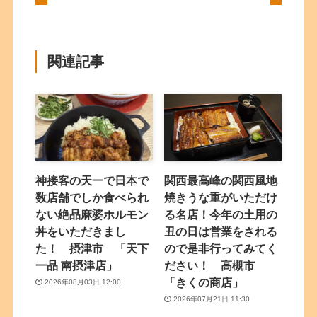
関連記事
神接客の天一で日本で
関西最高峰の関西風地
数店舗でしか食べられ
焼きうな重がいただけ
ない絶品麻婆ホルモン
る名店！今年の土用の
丼をいただきまし
丑の日は営業をされる
た！ 摂津市 「天下
ので是非行ってみてく
一品 南摂津店」
ださい！ 高槻市
「きくの商店」
2026年08月03日 12:00
2026年07月21日 11:30