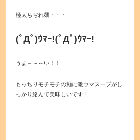
極太ちぢれ麺・・・
(ﾟДﾟ)ｳﾏｰ!
(ﾟДﾟ)ｳﾏｰ!
うま～～～い！！
もっちりモチモチの麺に激ウマスープがし
っかり絡んで美味しいです！