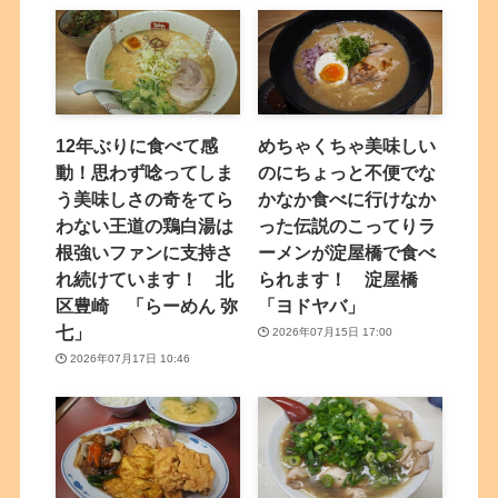
12年ぶりに食べて感
めちゃくちゃ美味しい
動！思わず唸ってしま
のにちょっと不便でな
う美味しさの奇をてら
かなか食べに行けなか
わない王道の鶏白湯は
った伝説のこってりラ
根強いファンに支持さ
ーメンが淀屋橋で食べ
れ続けています！ 北
られます！ 淀屋橋
区豊崎 「らーめん 弥
「ヨドヤバ」
七」
2026年07月15日 17:00
2026年07月17日 10:46