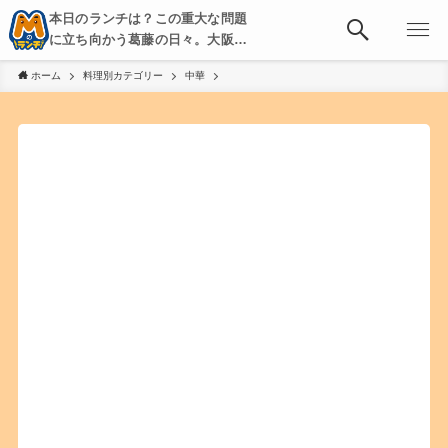
本日のランチは？この重大な問題
に立ち向かう葛藤の日々。大阪・
京都・神戸を中心とした食べ歩
ホーム
料理別カテゴリー
中華
き、飲み歩きを綴る。