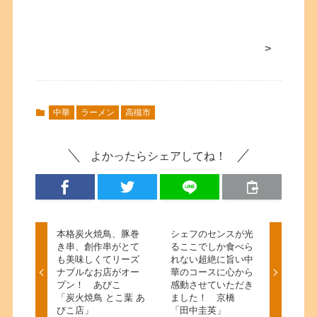
>
中華
ラーメン
高槻市
よかったらシェアしてね！
本格炭火焼鳥、豚巻
シェフのセンスが光
き串、創作串がとて
るここでしか食べら
も美味しくてリーズ
れない超絶に旨い中
ナブルなお店がオー
華のコースに心から
プン！ あびこ
感動させていただき
「炭火焼鳥 とこ葉 あ
ました！ 京橋
びこ店」
「田中圭英」