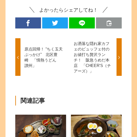
よかったらシェアしてね！
お洒落な隠れ家カフ
原点回帰！ “ちく玉天
ェのビュッフェ付の
ぶっかけ” 北区豊
お値打ち贅沢ラン
崎 「情熱うどん
チ！ 阪急うめだ本
讃州」
店 「CHEER’S（チ
アーズ）」
関連記事