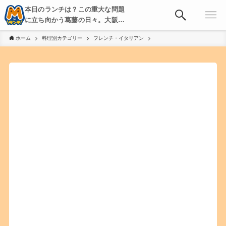
本日のランチは？この重大な問題
に立ち向かう葛藤の日々。大阪・
京都・神戸を中心とした食べ歩
ホーム
料理別カテゴリー
フレンチ・イタリアン
き、飲み歩きを綴る。