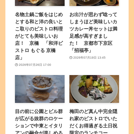
名物土鍋ご飯をはじめ
お出汁が思わず唸って
とする和と洋の良いと
しまうほど美味しいカ
こ取りのビストロ料理
ツカレー丼セットは満
がとても美味しいお
足感が高すぎまし
店！ 京橋 「和洋ビ
た！ 京都市下京区
ストロ もぐる 京橋
「招福亭」
店」
2026年07月19日 13:45
2026年07月26日 17:00
目の前に公園とビル群
梅田のど真ん中完全隠
が広がる抜群のロケー
れ家のビストロでいた
ションで中東とイタリ
だくお得過ぎる土日祝
アンの融合が楽しめる
限定のランチコー