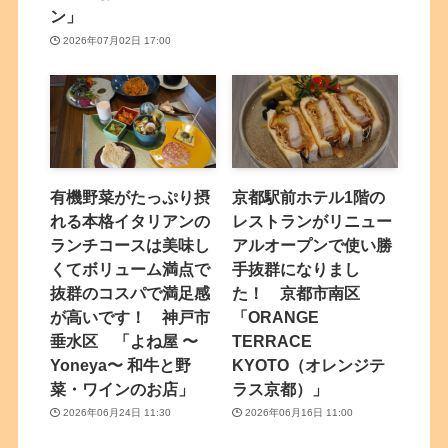
ン」
2026年07月02日 17:00
有機野菜がたっぷり摂
京都駅前ホテル1階の
れる本格イタリアンの
レストランがリニュー
ランチコースは美味し
アルオープンで使い勝
くてボリューム満点で
手抜群になりまし
抜群のコスパで満足感
た！ 京都市南区
が高いです！ 神戸市
「ORANGE
垂水区 「よね屋 〜
TERRACE
Yoneya〜 和牛と野
KYOTO（オレンジテ
菜・ワインのお店」
ラス京都）」
2026年06月24日 11:30
2026年06月16日 11:00