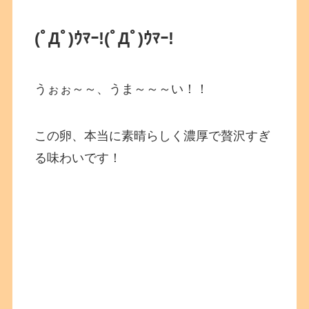
(ﾟДﾟ)ｳﾏｰ!(ﾟДﾟ)ｳﾏｰ!
うぉぉ～～、うま～～～い！！
この卵、本当に素晴らしく濃厚で贅沢すぎ
る味わいです！