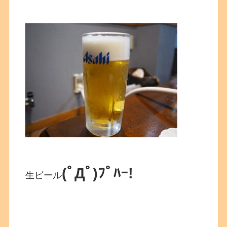
(ﾟДﾟ)ﾌﾟﾊｰ!
生ビール