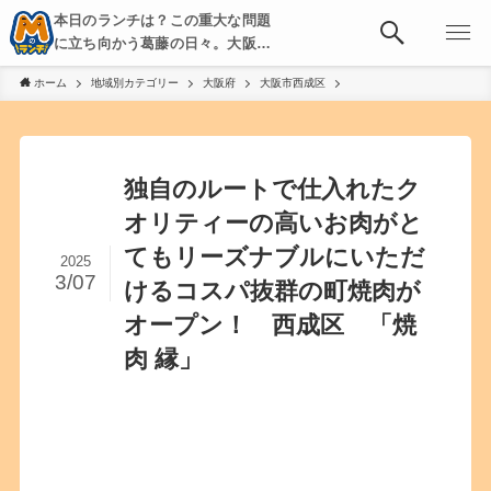
本日のランチは？この重大な問題
に立ち向かう葛藤の日々。大阪・
京都・神戸を中心とした食べ歩
ホーム
地域別カテゴリー
大阪府
大阪市西成区
き、飲み歩きを綴る。
独自のルートで仕入れたク
オリティーの高いお肉がと
てもリーズナブルにいただ
2025
3/07
けるコスパ抜群の町焼肉が
オープン！ 西成区 「焼
肉 縁」