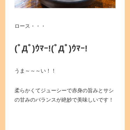
ロース・・・
(ﾟДﾟ)ｳﾏｰ!(ﾟДﾟ)ｳﾏｰ!
うま～～～い！！
柔らかくてジューシーで赤身の旨みとサシ
の甘みのバランスが絶妙で美味しいです！