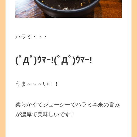
ハラミ・・・
(ﾟДﾟ)ｳﾏｰ!(ﾟДﾟ)ｳﾏｰ!
うま～～～い！！
柔らかくてジューシーでハラミ本来の旨み
が濃厚で美味しいです！