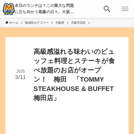
本日のランチは？この重大な問題
に立ち向かう葛藤の日々。大阪・
京都・神戸を中心とした食べ歩
ホーム
地域別カテゴリー
大阪府
大阪市北区
き、飲み歩きを綴る。
高級感溢れる味わいのビュ
ッフェ料理とステーキが食
べ放題のお店がオープ
2025
3/11
ン！ 梅田 「TOMMY
STEAKHOUSE & BUFFET
梅田店」