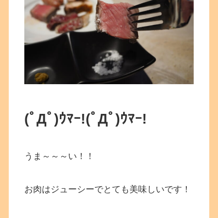
(ﾟДﾟ)ｳﾏｰ!
(ﾟДﾟ)ｳﾏｰ!
うま～～～い！！
お肉はジューシーでとても美味しいです！