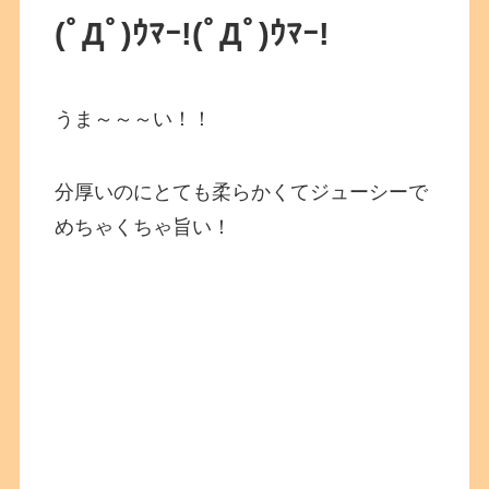
(ﾟДﾟ)ｳﾏｰ!
(ﾟДﾟ)ｳﾏｰ!
うま～～～い！！
分厚いのにとても柔らかくてジューシーで
めちゃくちゃ旨い！