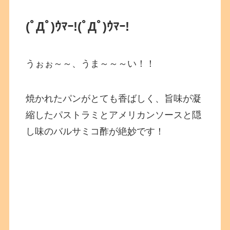
(ﾟДﾟ)ｳﾏｰ!(ﾟДﾟ)ｳﾏｰ!
うぉぉ～～、うま～～～い！！
焼かれたパンがとても香ばしく、旨味が凝
縮したパストラミとアメリカンソースと隠
し味のバルサミコ酢が絶妙です！