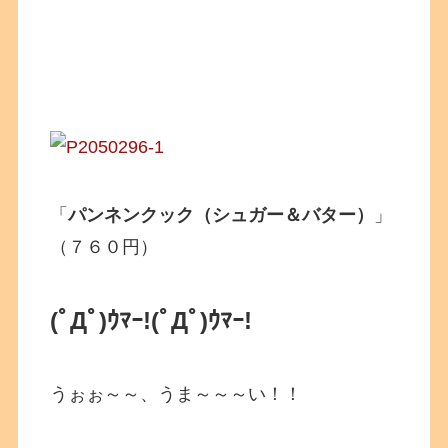
「
パンネンクック（シュガー＆バター）
」
（７６０円）
(ﾟДﾟ)ｳﾏｰ!(ﾟДﾟ)ｳﾏｰ!
うぉぉ～～、うま～～～い！！