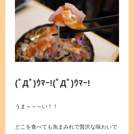
(ﾟДﾟ)ｳﾏｰ!
(ﾟДﾟ)ｳﾏｰ!
うま～～～い！！
どこを食べても魚まみれで贅沢な味わいで