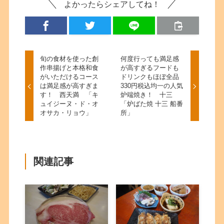
よかったらシェアしてね！
旬の食材を使った創
何度行っても満足感
作串揚げと本格和食
が高すぎるフードも
がいただけるコース
ドリンクもほぼ全品
は満足感が高すぎま
330円税込均一の人気
す！ 西天満 「キ
炉端焼き！ 十三
ュイジーヌ・ド・オ
「炉ばた焼 十三 船番
オサカ・リョウ」
所」
関連記事