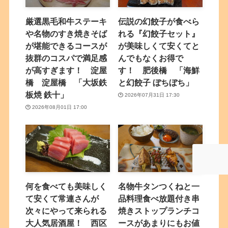
厳選黒毛和牛ステーキ
伝説の幻餃子が食べら
や名物のすき焼きそば
れる『幻餃子セット』
が堪能できるコースが
が美味しくて安くてと
抜群のコスパで満足感
んでもなくお得で
が高すぎます！ 淀屋
す！ 肥後橋 「海鮮
橋 淀屋橋 「大坂鉄
と幻餃子 ぼちぼち」
板焼 鉄十」
2026年07月31日 17:30
2026年08月01日 17:00
何を食べても美味しく
名物牛タンつくねと一
て安くて常連さんが
品料理食べ放題付き串
次々にやって来られる
焼きストップランチコ
大人気居酒屋！ 西区
ースがあまりにもお値