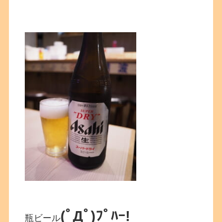
(ﾟДﾟ)ﾌﾟﾊｰ!
瓶ビール