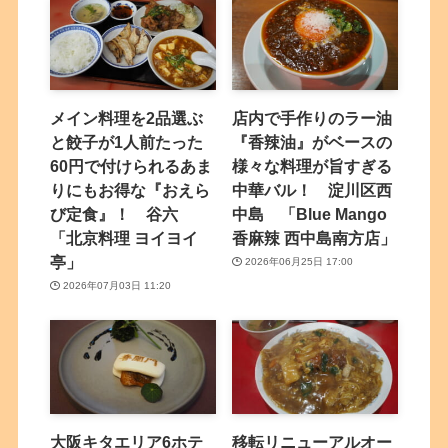
メイン料理を2品選ぶ
店内で手作りのラー油
と餃子が1人前たった
『香辣油』がベースの
60円で付けられるあま
様々な料理が旨すぎる
りにもお得な『おえら
中華バル！ 淀川区西
び定食』！ 谷六
中島 「Blue Mango
「北京料理 ヨイヨイ
香麻辣 西中島南方店」
亭」
2026年06月25日 17:00
2026年07月03日 11:20
大阪キタエリア6ホテ
移転リニューアルオー