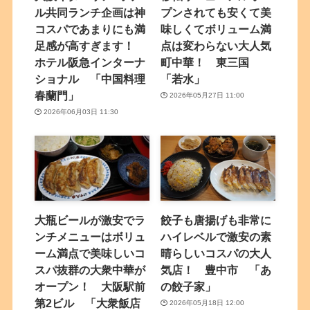
ル共同ランチ企画は神
プンされても安くて美
コスパであまりにも満
味しくてボリューム満
足感が高すぎます！
点は変わらない大人気
ホテル阪急インターナ
町中華！ 東三国
ショナル 「中国料理
「若水」
春蘭門」
2026年05月27日 11:00
2026年06月03日 11:30
大瓶ビールが激安でラ
餃子も唐揚げも非常に
ンチメニューはボリュ
ハイレベルで激安の素
ーム満点で美味しいコ
晴らしいコスパの大人
スパ抜群の大衆中華が
気店！ 豊中市 「あ
オープン！ 大阪駅前
の餃子家」
第2ビル 「大衆飯店
2026年05月18日 12:00