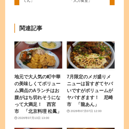
てん」
「大力食堂」
関連記事
地元で大人気の町中華
7月限定のメガ盛りメ
の美味しくてボリュー
ニューは旨すぎてヤバ
ム満点のAランチはお
いですがボリュームが
腹がはち切れそうにな
ヤバすぎます！ 尼崎
って大満足！ 西宮
市 「龍あん」
市 「北京料理 松鳳」
2026年07月07日 12:00
2026年07月13日 13:00