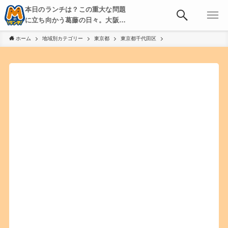
本日のランチは？この重大な問題
に立ち向かう葛藤の日々。大阪・
京都・神戸を中心とした食べ歩
ホーム
地域別カテゴリー
東京都
東京都千代田区
き、飲み歩きを綴る。