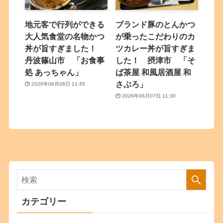
地元客で行列ができる
ブランド豚のとんかつ
大人気食堂の名物かつ
が乗ったこだわりのカ
丼が旨すぎました！
ツカレー丼が旨すぎま
丹波篠山市 「お食事
した！ 摂津市 「そ
処 あっちゃん」
ば茶屋 和風居酒屋 和
さぶろ」
2026年06月08日 11:45
2026年06月07日 11:30
カテゴリー