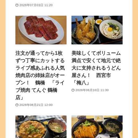
2026年07月03日 11:20
注文が通ってから1枚
美味しくてボリューム
ずつ丁寧にカットする
満点で安くて地元で絶
ライブ感あふれる人気
大に支持されるうどん
焼肉店の姉妹店がオー
屋さん！ 西宮市
プン！ 鶴橋 「ライ
「梅八」
ブ焼肉 てんぐ 鶴橋
2026年06月10日 11:30
店」
2026年06月21日 12:00