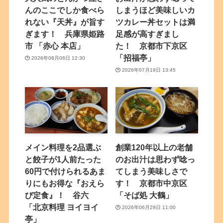
んのここでしか食べら
しまうほど美味しいカ
れない『天丼』が旨す
ツカレー丼セットは満
ぎます！ 兵庫県姫路
足感が高すぎまし
市 「赤心 本店」
た！ 京都市下京区
「招福亭」
2026年08月06日 12:30
2026年07月19日 13:45
メイン料理を2品選ぶ
創業120年以上の老舗
と餃子が1人前たった
のお出汁は思わず唸っ
60円で付けられるあま
てしまう美味しさで
りにもお得な『おえら
す！ 京都市中京区
び定食』！ 谷六
「そば処 大鶴」
「北京料理 ヨイヨイ
2026年06月29日 11:00
亭」