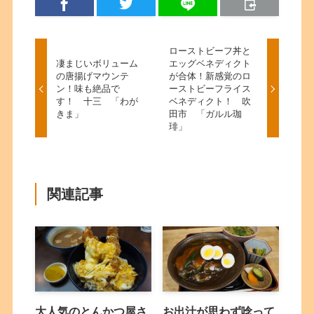
ローストビーフ丼と
凄まじいボリューム
エッグベネディクト
の唐揚げマウンテ
が合体！新感覚のロ
ン！味も絶品で
ーストビーフライス
す！ 十三 「わが
ベネディクト！ 吹
きま」
田市 「ガルル珈
琲」
関連記事
大人気のとんかつ屋さ
お出汁が思わず唸って