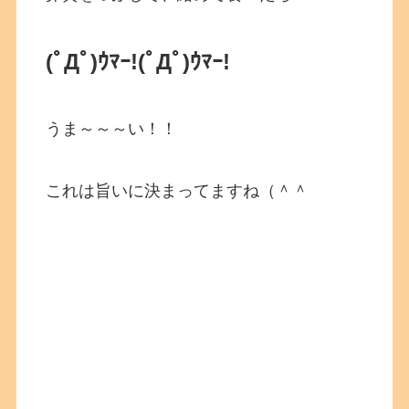
(ﾟДﾟ)ｳﾏｰ!(ﾟДﾟ)ｳﾏｰ!
うま～～～い！！
これは旨いに決まってますね（＾＾