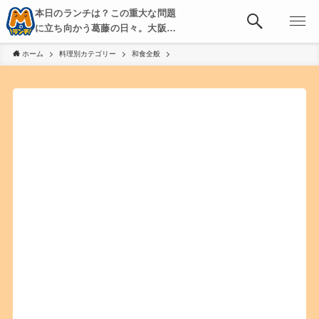
本日のランチは？この重大な問題
に立ち向かう葛藤の日々。大阪・
京都・神戸を中心とした食べ歩
ホーム
料理別カテゴリー
和食全般
き、飲み歩きを綴る。