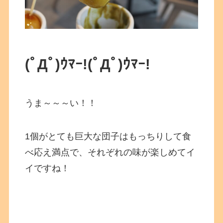
(ﾟДﾟ)ｳﾏｰ!
(ﾟДﾟ)ｳﾏｰ!
うま～～～い！！
1個がとても巨大な団子はもっちりして食
べ応え満点で、それぞれの味が楽しめてイ
イですね！