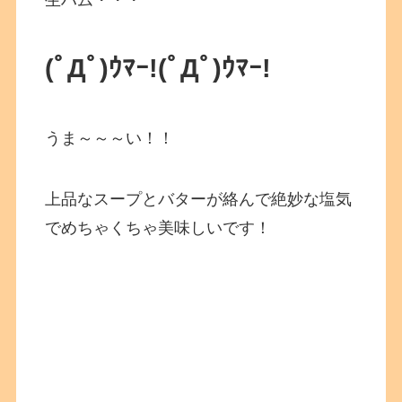
(ﾟДﾟ)ｳﾏｰ!
(ﾟДﾟ)ｳﾏｰ!
うま～～～い！！
上品なスープとバターが絡んで絶妙な塩気
でめちゃくちゃ美味しいです！