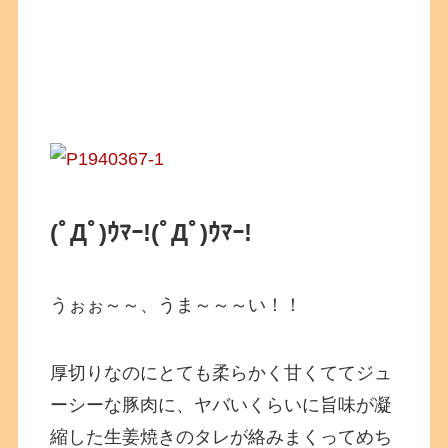
(ﾟДﾟ)ｳﾏｰ!(ﾟДﾟ)ｳﾏｰ!
うぉぉ～～、うま～～～い！！
厚切りなのにとても柔らかく甘くててジュ
ーシーな豚肉に、ヤバいくらいに旨味が凝
縮した生姜焼きのタレが絡みまくってめち