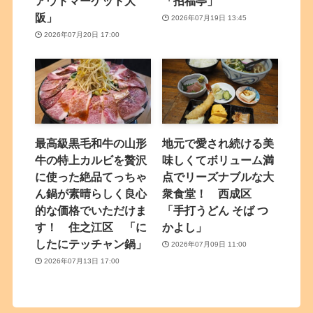
アウトマーケット大
「招福亭」
阪」
2026年07月19日 13:45
2026年07月20日 17:00
最高級黒毛和牛の山形
地元で愛され続ける美
牛の特上カルビを贅沢
味しくてボリューム満
に使った絶品てっちゃ
点でリーズナブルな大
ん鍋が素晴らしく良心
衆食堂！ 西成区
的な価格でいただけま
「手打うどん そば つ
す！ 住之江区 「に
かよし」
したにテッチャン鍋」
2026年07月09日 11:00
2026年07月13日 17:00