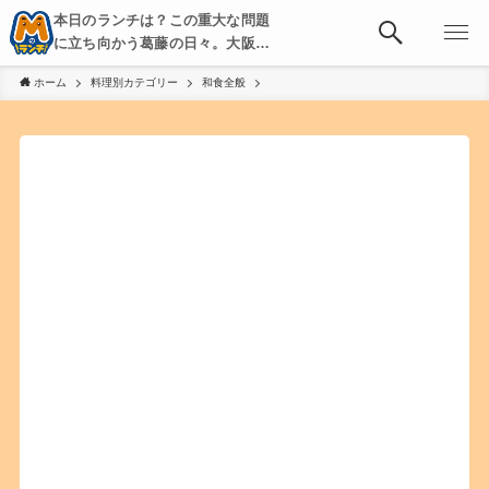
本日のランチは？この重大な問題
に立ち向かう葛藤の日々。大阪・
京都・神戸を中心とした食べ歩
ホーム
料理別カテゴリー
和食全般
き、飲み歩きを綴る。