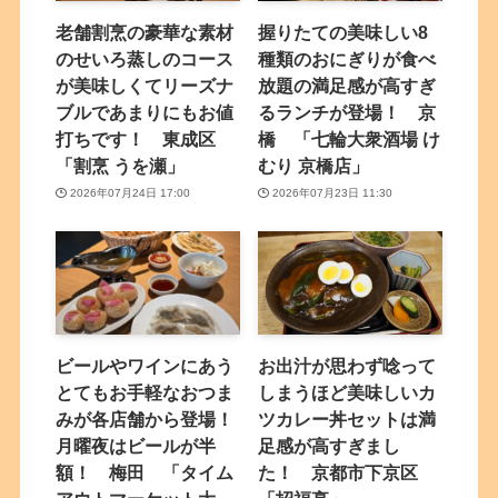
老舗割烹の豪華な素材
握りたての美味しい8
のせいろ蒸しのコース
種類のおにぎりが食べ
が美味しくてリーズナ
放題の満足感が高すぎ
ブルであまりにもお値
るランチが登場！ 京
打ちです！ 東成区
橋 「七輪大衆酒場 け
「割烹 うを瀬」
むり 京橋店」
2026年07月24日 17:00
2026年07月23日 11:30
ビールやワインにあう
お出汁が思わず唸って
とてもお手軽なおつま
しまうほど美味しいカ
みが各店舗から登場！
ツカレー丼セットは満
月曜夜はビールが半
足感が高すぎまし
額！ 梅田 「タイム
た！ 京都市下京区