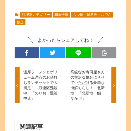
料理別カテゴリー
和食全般
もつ鍋・鍋料理・おでん
割烹
よかったらシェアしてね！
濃厚ラーメンとボリ
高級なお寿司屋さん
ューム満点のお値打
の贅沢な気分にさせ
ちランチセットで大
ていただける豪華な
満足！ 浪速区難波
海鮮ちらし！ 北新
中 「のりお 難波
地 「北新地 鮨
中店」
なか川」
関連記事