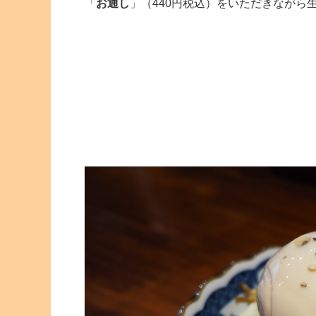
「
お通し
」（440円税込）をいただきながら