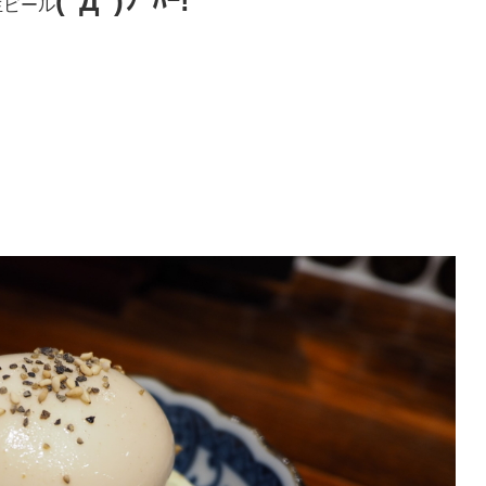
(ﾟДﾟ)ﾌﾟﾊｰ!
生ビール