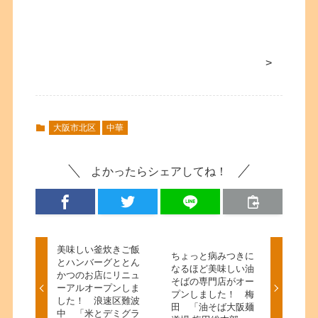
>
大阪市北区
中華
よかったらシェアしてね！
美味しい釜炊きご飯
ちょっと病みつきに
とハンバーグととん
なるほど美味しい油
かつのお店にリニュ
そばの専門店がオー
ーアルオープンしま
プンしました！ 梅
した！ 浪速区難波
田 「油そば大阪麺
中 「米とデミグラ