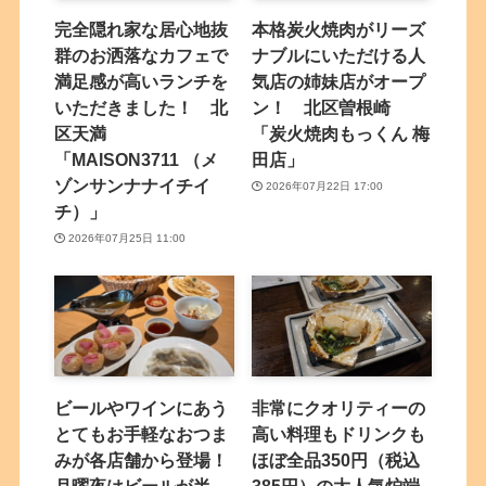
完全隠れ家な居心地抜
本格炭火焼肉がリーズ
群のお洒落なカフェで
ナブルにいただける人
満足感が高いランチを
気店の姉妹店がオープ
いただきました！ 北
ン！ 北区曽根崎
区天満
「炭火焼肉もっくん 梅
「MAISON3711 （メ
田店」
ゾンサンナナイチイ
2026年07月22日 17:00
チ）」
2026年07月25日 11:00
ビールやワインにあう
非常にクオリティーの
とてもお手軽なおつま
高い料理もドリンクも
みが各店舗から登場！
ほぼ全品350円（税込
月曜夜はビールが半
385円）の大人気炉端