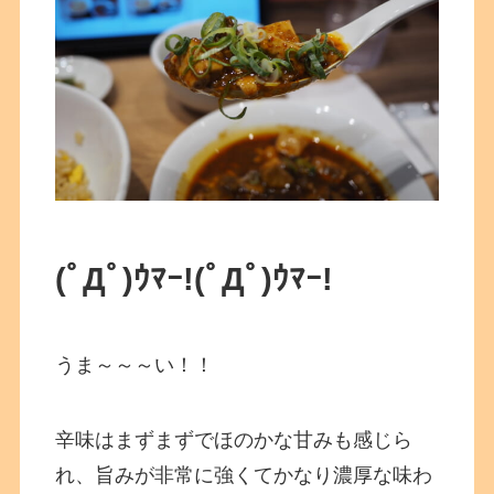
(ﾟДﾟ)ｳﾏｰ!
(ﾟДﾟ)ｳﾏｰ!
うま～～～い！！
辛味はまずまずでほのかな甘みも感じら
れ、旨みが非常に強くてかなり濃厚な味わ