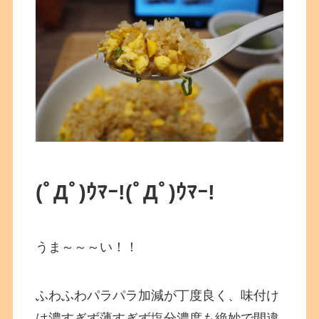
(ﾟДﾟ)ｳﾏｰ!
(ﾟДﾟ)ｳﾏｰ!
うま～～～い！！
ふわふわパラパラ加減が丁度良く、味付け
は濃すぎず薄すぎず塩分濃度も絶妙で間違