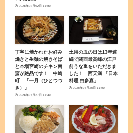
2026年08月02日 11:00
丁寧に焼かれたお好み
土用の丑の日は13年連
焼きと生麺の焼きそば
続で関西最高峰の江戸
と本場宮崎のチキン南
前うな重をいただきま
蛮が絶品です！ 中崎
した！ 西天満 「日本
町 「一月（ひとつづ
料理 由多嘉」
き）」
2026年07月26日 11:00
2026年07月27日 11:30