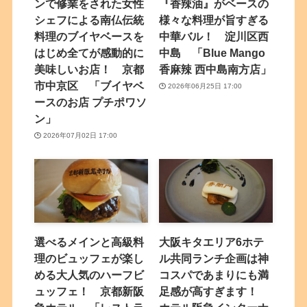
ンで修業をされた女性
『香辣油』がベースの
シェフによる南仏伝統
様々な料理が旨すぎる
料理のブイヤベースを
中華バル！ 淀川区西
はじめ全てが感動的に
中島 「Blue Mango
美味しいお店！ 京都
香麻辣 西中島南方店」
市中京区 「ブイヤベ
2026年06月25日 17:00
ースのお店 プチポワソ
ン」
2026年07月02日 17:00
選べるメインと高級料
大阪キタエリア6ホテ
理のビュッフェが楽し
ル共同ランチ企画は神
める大人気のハーフビ
コスパであまりにも満
ュッフェ！ 京都新阪
足感が高すぎます！