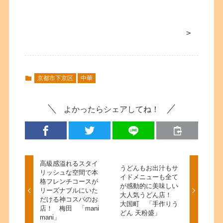
>
京都市下京区
中華
よかったらシェアしてね！
高級感溢れるスタイ
うどんもお出汁もサ
リッシュな空間で本
イドメニューも全て
格フレンチコースが
が感動的に美味しい
リーズナブルにいた
大人気うどん店！
だける神コスパのお
大国町 「手作りう
店！ 梅田 「mani
どん 天粉盛」
mani」