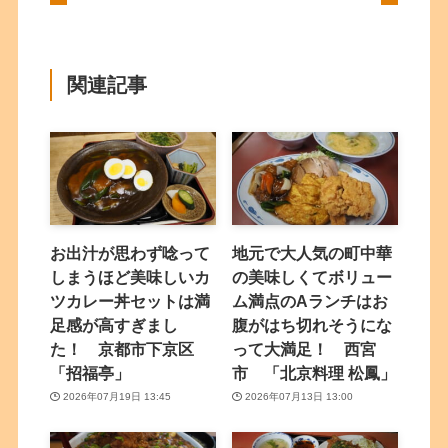
関連記事
お出汁が思わず唸って
地元で大人気の町中華
しまうほど美味しいカ
の美味しくてボリュー
ツカレー丼セットは満
ム満点のAランチはお
足感が高すぎまし
腹がはち切れそうにな
た！ 京都市下京区
って大満足！ 西宮
「招福亭」
市 「北京料理 松鳳」
2026年07月19日 13:45
2026年07月13日 13:00