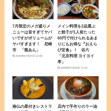
7月限定のメガ盛りメ
メイン料理を2品選ぶ
ニューは旨すぎてヤバ
と餃子が1人前たった
いですがボリュームが
60円で付けられるあま
ヤバすぎます！ 尼崎
りにもお得な『おえら
市 「龍あん」
び定食』！ 谷六
「北京料理 ヨイヨイ
2026年07月07日 12:00
亭」
2026年07月03日 11:20
南仏の星付きレストラ
店内で手作りのラー油