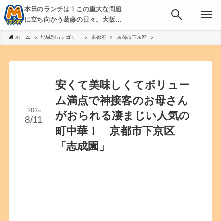
本日のランチは？この重大な問題
に立ち向かう葛藤の日々。大阪・
京都・神戸を中心とした食べ歩
ホーム
地域別カテゴリー
京都府
京都市下京区
き、飲み歩きを綴る。
安くて美味しくてボリュー
ム満点で神接客のお母さん
2025
がおられる凄まじい人気の
8/11
町中華！ 京都市下京区
「志成園」