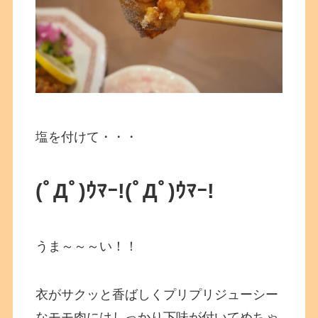
塩を付けて・・・
(ﾟДﾟ)ｳﾏｰ!
(ﾟДﾟ)ｳﾏｰ!
うま～～～い！！
衣がサクッと香ばしくプリプリジューシー
なモモ肉にはしっかり下味が付いてめちゃ