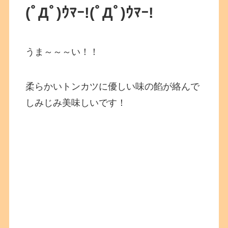
(ﾟДﾟ)ｳﾏｰ!
(ﾟДﾟ)ｳﾏｰ!
うま～～～い！！
柔らかいトンカツに優しい味の餡が絡んで
しみじみ美味しいです！