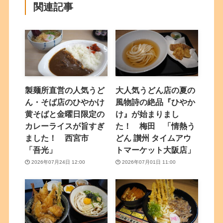
関連記事
製麺所直営の人気うど
大人気うどん店の夏の
ん・そば店のひやかけ
風物詩の絶品『ひやか
黄そばと金曜日限定の
け』が始まりまし
カレーライスが旨すぎ
た！ 梅田 「情熱う
ました！ 西宮市
どん 讃州 タイムアウ
「吾光」
トマーケット大阪店」
2026年07月24日 12:00
2026年07月01日 11:00