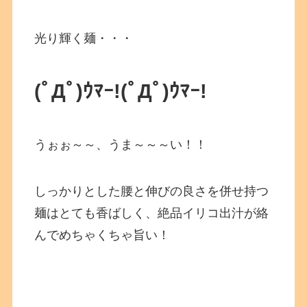
光り輝く麺・・・
(ﾟДﾟ)ｳﾏｰ!
(ﾟДﾟ)ｳﾏｰ!
うぉぉ～～、うま～～～い！！
しっかりとした腰と伸びの良さを併せ持つ
麺はとても香ばしく、絶品イリコ出汁が絡
んでめちゃくちゃ旨い！