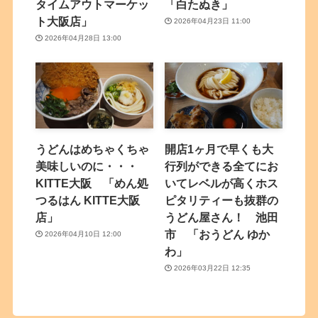
タイムアウトマーケッ
「白たぬき」
ト大阪店」
2026年04月23日 11:00
2026年04月28日 13:00
うどんはめちゃくちゃ
開店1ヶ月で早くも大
美味しいのに・・・
行列ができる全てにお
KITTE大阪 「めん処
いてレベルが高くホス
つるはん KITTE大阪
ピタリティーも抜群の
店」
うどん屋さん！ 池田
市 「おうどん ゆか
2026年04月10日 12:00
わ」
2026年03月22日 12:35