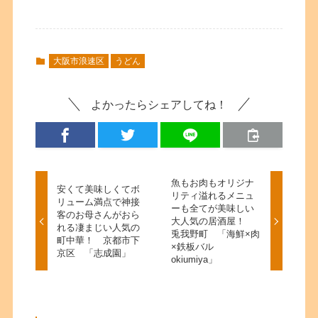
大阪市浪速区
うどん
よかったらシェアしてね！
魚もお肉もオリジナ
安くて美味しくてボ
リティ溢れるメニュ
リューム満点で神接
ーも全てが美味しい
客のお母さんがおら
大人気の居酒屋！
れる凄まじい人気の
兎我野町 「海鮮×肉
町中華！ 京都市下
×鉄板バル
京区 「志成園」
okiumiya」