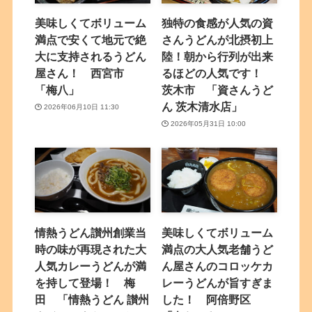
美味しくてボリューム
独特の食感が人気の資
満点で安くて地元で絶
さんうどんが北摂初上
大に支持されるうどん
陸！朝から行列が出来
屋さん！ 西宮市
るほどの人気です！
「梅八」
茨木市 「資さんうど
ん 茨木清水店」
2026年06月10日 11:30
2026年05月31日 10:00
情熱うどん讃州創業当
美味しくてボリューム
時の味が再現された大
満点の大人気老舗うど
人気カレーうどんが満
ん屋さんのコロッケカ
を持して登場！ 梅
レーうどんが旨すぎま
田 「情熱うどん 讃州
した！ 阿倍野区