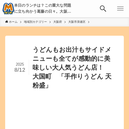
本日のランチは？この重大な問題
に立ち向かう葛藤の日々。大阪・
京都・神戸を中心とした食べ歩
ホーム
地域別カテゴリー
大阪府
大阪市浪速区
き、飲み歩きを綴る。
うどんもお出汁もサイドメ
ニューも全てが感動的に美
2025
味しい大人気うどん店！
8/12
大国町 「手作りうどん 天
粉盛」