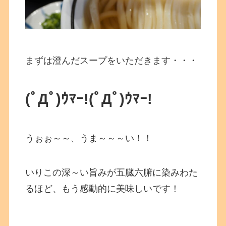
まずは澄んだスープをいただきます・・・
(ﾟДﾟ)ｳﾏｰ!
(ﾟДﾟ)ｳﾏｰ!
うぉぉ～～、うま～～～い！！
いりこの深～い旨みが五臓六腑に染みわた
るほど、もう感動的に美味しいです！