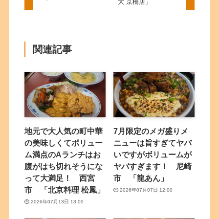
大 京橋店」
関連記事
地元で大人気の町中華
7月限定のメガ盛りメ
の美味しくてボリュー
ニューは旨すぎてヤバ
ム満点のAランチはお
いですがボリュームが
腹がはち切れそうにな
ヤバすぎます！ 尼崎
って大満足！ 西宮
市 「龍あん」
市 「北京料理 松鳳」
2026年07月07日 12:00
2026年07月13日 13:00