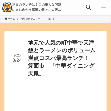
本日のランチは？この重大な問題
に立ち向かう葛藤の日々。大阪・
京都・神戸を中心とした食べ歩
ホーム
料理別カテゴリー
中華
き、飲み歩きを綴る。
地元で人気の町中華で天津
飯とラーメンのボリューム
2025
満点コスパ最高ランチ！
8/24
箕面市 「中華ダイニング
天鳳」