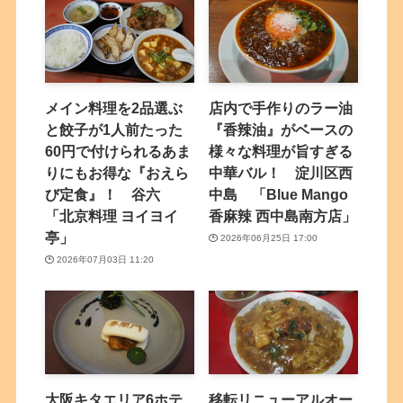
メイン料理を2品選ぶ
店内で手作りのラー油
と餃子が1人前たった
『香辣油』がベースの
60円で付けられるあま
様々な料理が旨すぎる
りにもお得な『おえら
中華バル！ 淀川区西
び定食』！ 谷六
中島 「Blue Mango
「北京料理 ヨイヨイ
香麻辣 西中島南方店」
亭」
2026年06月25日 17:00
2026年07月03日 11:20
大阪キタエリア6ホテ
移転リニューアルオー