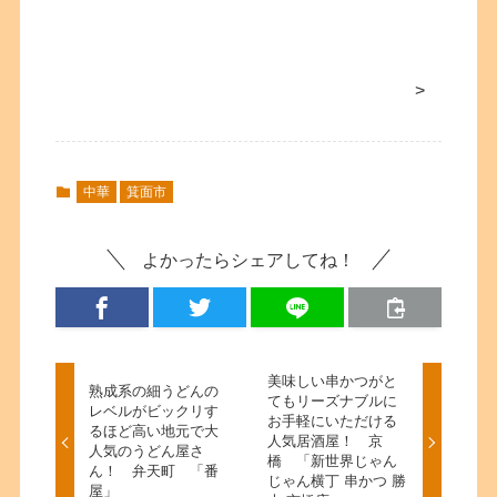
>
中華
箕面市
よかったらシェアしてね！
美味しい串かつがと
熟成系の細うどんの
てもリーズナブルに
レベルがビックリす
お手軽にいただける
るほど高い地元で大
人気居酒屋！ 京
人気のうどん屋さ
橋 「新世界じゃん
ん！ 弁天町 「番
じゃん横丁 串かつ 勝
屋」