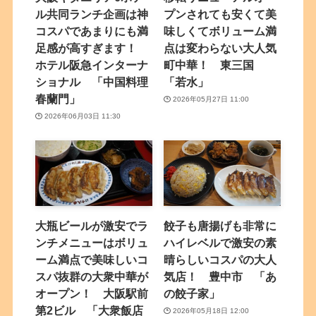
ル共同ランチ企画は神
プンされても安くて美
コスパであまりにも満
味しくてボリューム満
足感が高すぎます！
点は変わらない大人気
ホテル阪急インターナ
町中華！ 東三国
ショナル 「中国料理
「若水」
春蘭門」
2026年05月27日 11:00
2026年06月03日 11:30
大瓶ビールが激安でラ
餃子も唐揚げも非常に
ンチメニューはボリュ
ハイレベルで激安の素
ーム満点で美味しいコ
晴らしいコスパの大人
スパ抜群の大衆中華が
気店！ 豊中市 「あ
オープン！ 大阪駅前
の餃子家」
第2ビル 「大衆飯店
2026年05月18日 12:00