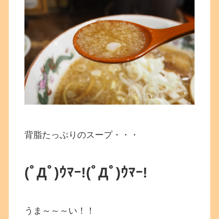
背脂たっぷりのスープ・・・
(ﾟДﾟ)ｳﾏｰ!
(ﾟДﾟ)ｳﾏｰ!
うま～～～い！！