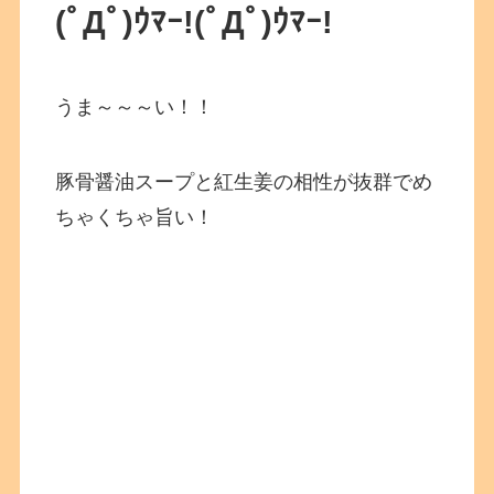
(ﾟДﾟ)ｳﾏｰ!
(ﾟДﾟ)ｳﾏｰ!
うま～～～い！！
豚骨醤油スープと紅生姜の相性が抜群でめ
ちゃくちゃ旨い！