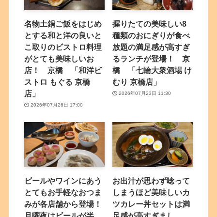
名物土鍋ご飯をはじめ
握りたての美味しい8
とする和と洋の良いと
種類のおにぎりが食べ
こ取りのビストロ料理
放題の満足感が高すぎ
がとても美味しいお
るランチが登場！ 京
店！ 京橋 「和洋ビ
橋 「七輪大衆酒場 け
ストロ もぐる 京橋
むり 京橋店」
店」
2026年07月23日 11:30
2026年07月26日 17:00
ビールやワインにあう
お出汁が思わず唸って
とてもお手軽なおつま
しまうほど美味しいカ
みが各店舗から登場！
ツカレー丼セットは満
月曜夜はビールが半
足感が高すぎまし