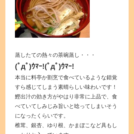
蒸したての熱々の茶碗蒸し・・・
(ﾟдﾟ)ｳﾏｰ!(ﾟдﾟ)ｳﾏｰ!
本当に料亭か割烹で食べているような錯覚
すら感じてしまう素晴らしい味わいです！
鰹出汁の効き方がやはり非常に上品で、食
べていてしみじみ旨いと唸ってしまいそう
になったくらいです。
椎茸、銀杏、ゆり根、かまぼこなど具もし