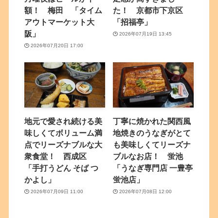
額！ 梅田 「タイム
た！ 京都市下京区
アウトマーケット大
「招福亭」
阪」
2026年07月19日 13:45
2026年07月20日 17:00
地元で愛され続ける美
丁寧に焼かれた関西風
味しくてボリューム満
地焼きのうなぎがとて
点でリーズナブルな大
も美味しくてリーズナ
衆食堂！ 西成区
ブルなお店！ 蛍池
「手打うどん そば つ
「うなぎ専門店 一豊亭
かよし」
蛍池店」
2026年07月09日 11:00
2026年07月08日 12:00