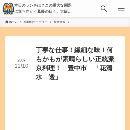
本日のランチは？この重大な問題
に立ち向かう葛藤の日々。大阪・
京都・神戸を中心とした食べ歩
ホーム
料理別カテゴリー
和食全般
き、飲み歩きを綴る。
丁寧な仕事！繊細な味！何
もかもが素晴らしい正統派
2007
11/10
京料理！ 豊中市 「花清
水 透」