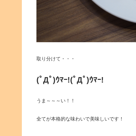
取り分けて・・・
(ﾟДﾟ)ｳﾏｰ!
(ﾟДﾟ)ｳﾏｰ!
うま～～～い！！
全てが本格的な味わいで美味しいです！