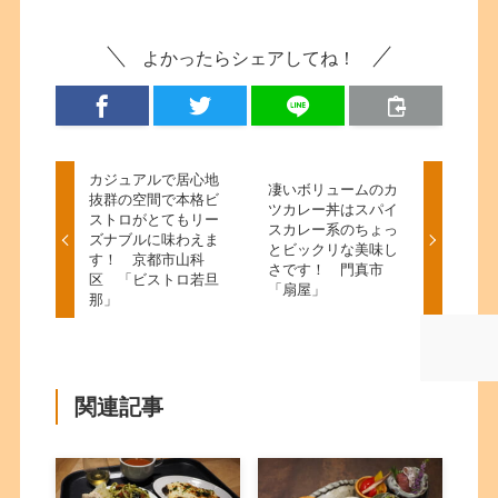
よかったらシェアしてね！
カジュアルで居心地
凄いボリュームのカ
抜群の空間で本格ビ
ツカレー丼はスパイ
ストロがとてもリー
スカレー系のちょっ
ズナブルに味わえま
とビックリな美味し
す！ 京都市山科
さです！ 門真市
区 「ビストロ若旦
「扇屋」
那」
関連記事