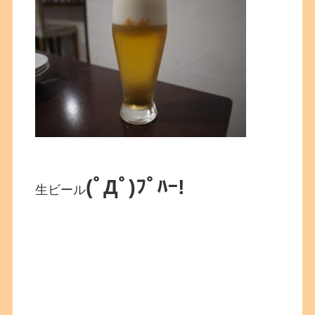
(ﾟДﾟ)ﾌﾟﾊｰ!
生ビール