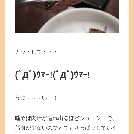
カットして・・・
(ﾟДﾟ)ｳﾏｰ!
(ﾟДﾟ)ｳﾏｰ!
うま～～～い！！
噛めば肉汁が溢れ出るほどジューシーで、
脂身が少ないのでとてもさっぱりしていく