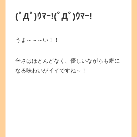
(ﾟДﾟ)ｳﾏｰ!(ﾟДﾟ)ｳﾏｰ!
うま～～～い！！
辛さはほとんどなく、優しいながらも癖に
なる味わいがイイですね～！