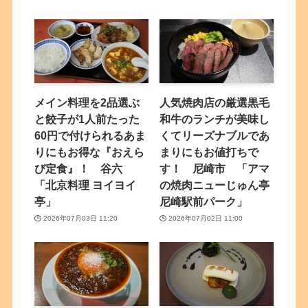
メイン料理を2品選ぶ
人気焼肉店の厳選黒毛
と餃子が1人前たった
和牛のランチが美味し
60円で付けられるあま
くてリーズナブルであ
りにもお得な『おえら
まりにもお値打ちで
び定食』！ 谷六
す！ 尼崎市 「アマ
「北京料理 ヨイヨイ
の焼肉ニューじゅん亭
亭」
尼崎駅前パーク」
2026年07月03日 11:20
2026年07月02日 11:00