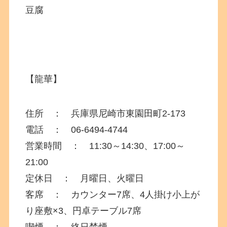
豆腐
【龍華】
住所 ： 兵庫県尼崎市東園田町
2-173
電話 ： 06-6494-4744
営業時間 ： 11:30～14:30、17:00～
21:00
定休日 ： 月曜日、火曜日
客席 ： カウンター7席、
4人掛け小上が
り座敷×3、円卓
テーブル7席
喫煙 ： 終日禁煙