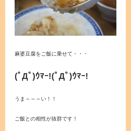
麻婆豆腐をご飯に乗せて・・・
(ﾟДﾟ)ｳﾏｰ!(ﾟДﾟ)ｳﾏｰ!
うま～～～い！！
ご飯との相性が抜群です！