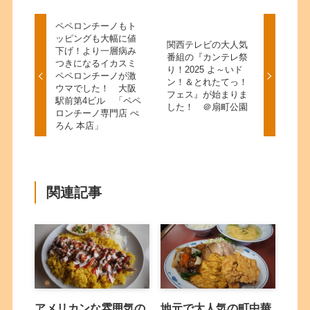
ペペロンチーノもト
ッピングも大幅に値
関西テレビの大人気
下げ！より一層病み
番組の『カンテレ祭
つきになるイカスミ
り！2025 よ～いド
ペペロンチーノが激
ン！＆とれたてっ！
ウマでした！ 大阪
フェス』が始まりま
駅前第4ビル 「ペペ
した！ ＠扇町公園
ロンチーノ専門店 ぺ
ろん 本店」
関連記事
アメリカンな雰囲気の
地元で大人気の町中華