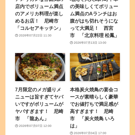
店内でボリューム満点
の美味しくてボリュー
のアメリカ料理が楽し
ム満点のAランチはお
めるお店！ 尼崎市
腹がはち切れそうにな
「コルセアキッチン」
って大満足！ 西宮
市 「北京料理 松鳳」
2026年07月22日 11:30
2026年07月13日 13:00
7月限定のメガ盛りメ
本格炭火焼鳥の宴会コ
ニューは旨すぎてヤバ
ースが素晴らしく豪華
いですがボリュームが
でお値打ちで満足感が
ヤバすぎます！ 尼崎
高すぎます！ 尼崎
市 「龍あん」
市 「炭火焼鳥 いろ
は」
2026年07月07日 12:00
2026年07月04日 17:00