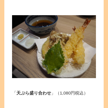
「
天ぷら盛り合わせ
」（1,080円税込）