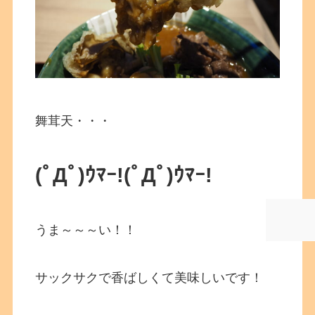
舞茸天・・・
(ﾟДﾟ)ｳﾏｰ!(ﾟДﾟ)ｳﾏｰ!
うま～～～い！！
サックサクで香ばしくて美味しいです！