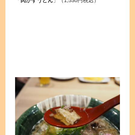
「
肉かすうどん
」（1,530円税込）