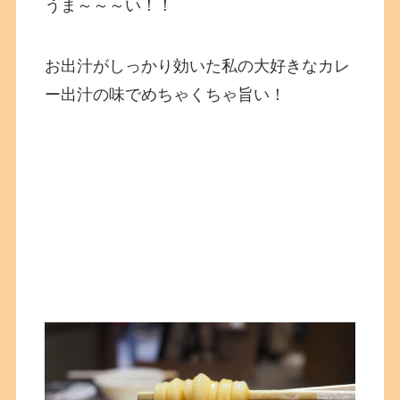
うま～～～い！！
お出汁がしっかり効いた私の大好きなカレ
ー出汁の味でめちゃくちゃ旨い！