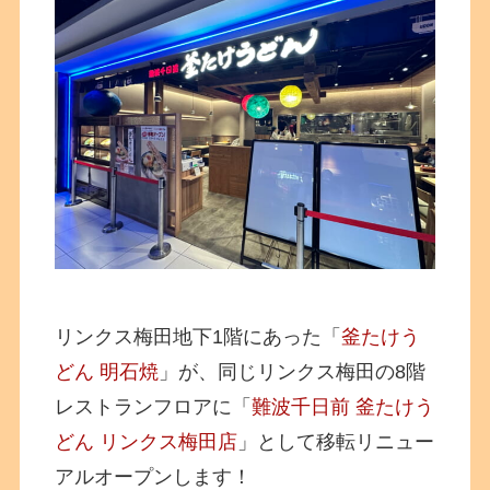
リンクス梅田地下1階にあった「
釜たけう
どん 明石焼
」が、同じリンクス梅田の8階
レストランフロアに「
難波千日前 釜たけう
どん リンクス梅田店
」として移転リニュー
アルオープンします！