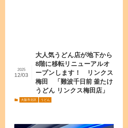
大人気うどん店が地下から
8階に移転リニューアルオ
2025
ープンします！ リンクス
12/03
梅田 「難波千日前 釜たけ
うどん リンクス梅田店」
大阪市北区
うどん