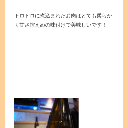
トロトロに煮込まれたお肉はとても柔らか
く甘さ控えめの味付けで美味しいです！