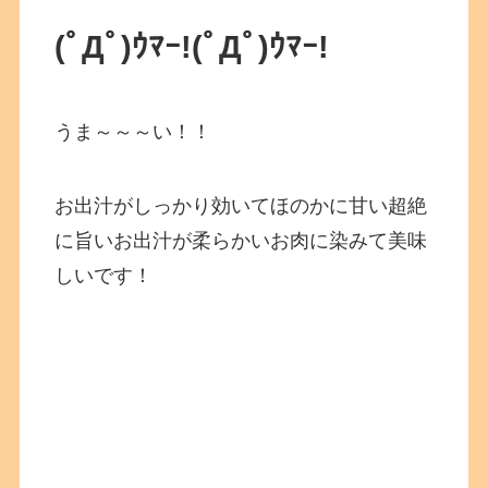
(ﾟДﾟ)ｳﾏｰ!(ﾟДﾟ)ｳﾏｰ!
うま～～～い！！
お出汁がしっかり効いてほのかに甘い超絶
に旨いお出汁が柔らかいお肉に染みて美味
しいです！