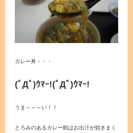
カレー丼・・・
(ﾟДﾟ)ｳﾏｰ!(ﾟДﾟ)ｳﾏｰ!
うま～～～い！！
とろみのあるカレー餡はお出汁が効きまく