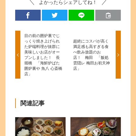
よかったらシェアしてね！
目の前の囲炉裏でじ
っくり焼き上げられ
超絶にコスパが高く
た炉端料理が抜群に
満足感も高すぎる食
美味しいお店がオー
べ飲み放題のお
プンしました！ 長
店！ 梅田 「飯処
堀橋 「海鮮炉ばた
雲隠レ 梅田お初天神
囲炉裏や 魚八 心斎橋
店」
店」
関連記事