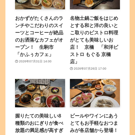
おかずがたくさんのラ
名物土鍋ご飯をはじめ
ンチやこだわりのスイ
とする和と洋の良いと
ーツとコーヒーが絶品
こ取りのビストロ料理
のお洒落なカフェがオ
がとても美味しいお
ープン！ 生駒市
店！ 京橋 「和洋ビ
「かふぅカフェ」
ストロ もぐる 京橋
店」
2026年07月31日 14:00
2026年07月26日 17:00
握りたての美味しい8
ビールやワインにあう
種類のおにぎりが食べ
とてもお手軽なおつま
放題の満足感が高すぎ
みが各店舗から登場！