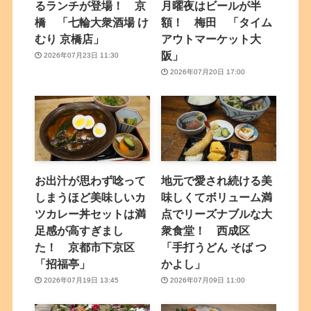
るランチが登場！ 京
月曜夜はビールが半
橋 「七輪大衆酒場 け
額！ 梅田 「タイム
むり 京橋店」
アウトマーケット大
阪」
2026年07月23日 11:30
2026年07月20日 17:00
お出汁が思わず唸って
地元で愛され続ける美
しまうほど美味しいカ
味しくてボリューム満
ツカレー丼セットは満
点でリーズナブルな大
足感が高すぎまし
衆食堂！ 西成区
た！ 京都市下京区
「手打うどん そば つ
「招福亭」
かよし」
2026年07月19日 13:45
2026年07月09日 11:00