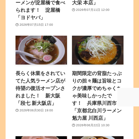
ーメンが淀屋橋で食べ
大栄 本店」
られます！ 淀屋橋
2026年07月11日 12:00
「ヨドヤバ」
2026年07月15日 17:00
長らく休業をされてい
期間限定の背脂たっぷ
てた人気ラーメン店が
りの担々麺は旨味とコ
待望の復活オープンさ
クが濃厚でめちゃくち
れました！ 新大阪
ゃ美味しかったで
「段七 新大阪店」
す！ 兵庫県川西市
「京都北白川ラーメン
2026年06月30日 19:00
魁力屋 川西店」
2026年06月22日 10:30