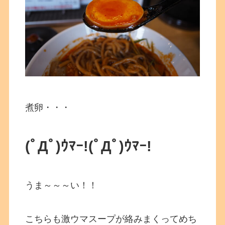
煮卵・・・
(ﾟДﾟ)ｳﾏｰ!(ﾟДﾟ)ｳﾏｰ!
うま～～～い！！
こちらも激ウマスープが絡みまくってめち