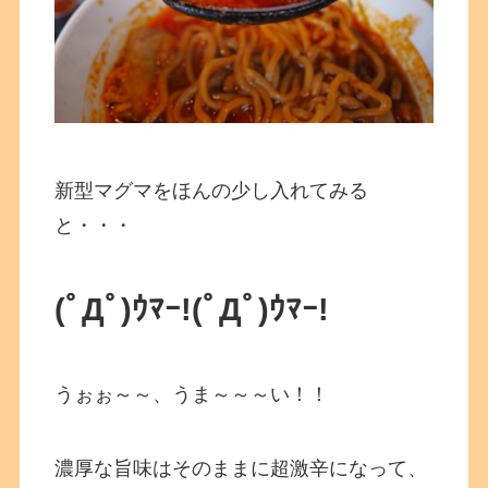
新型マグマをほんの少し入れてみる
と・・・
(ﾟДﾟ)ｳﾏｰ!(ﾟДﾟ)ｳﾏｰ!
うぉぉ～～、うま～～～い！！
濃厚な旨味はそのままに超激辛になって、