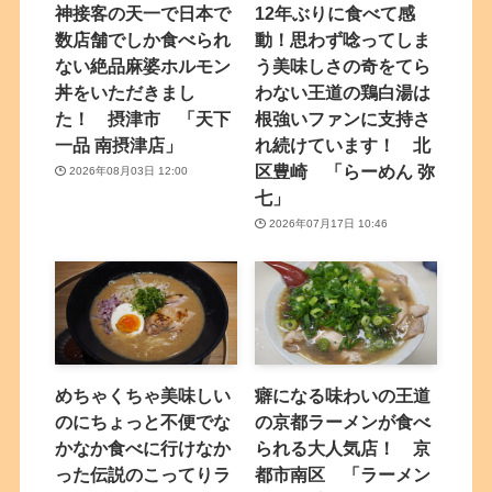
神接客の天一で日本で
12年ぶりに食べて感
数店舗でしか食べられ
動！思わず唸ってしま
ない絶品麻婆ホルモン
う美味しさの奇をてら
丼をいただきまし
わない王道の鶏白湯は
た！ 摂津市 「天下
根強いファンに支持さ
一品 南摂津店」
れ続けています！ 北
区豊崎 「らーめん 弥
2026年08月03日 12:00
七」
2026年07月17日 10:46
めちゃくちゃ美味しい
癖になる味わいの王道
のにちょっと不便でな
の京都ラーメンが食べ
かなか食べに行けなか
られる大人気店！ 京
った伝説のこってりラ
都市南区 「ラーメン