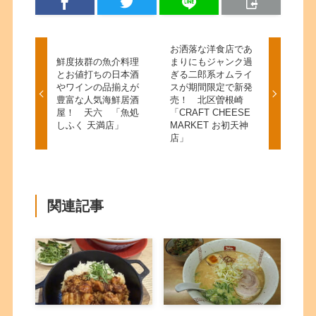
お洒落な洋食店であ
鮮度抜群の魚介料理
まりにもジャンク過
とお値打ちの日本酒
ぎる二郎系オムライ
やワインの品揃えが
スが期間限定で新発
豊富な人気海鮮居酒
売！ 北区曽根崎
屋！ 天六 「魚処
「CRAFT CHEESE
しふく 天満店」
MARKET お初天神
店」
関連記事