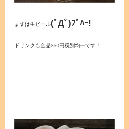
(ﾟДﾟ)ﾌﾟﾊｰ!
まずは生ビール
ドリンクも全品350円税別均一です！