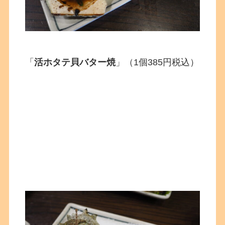
「
活ホタテ貝バター焼
」（1個385円税込）