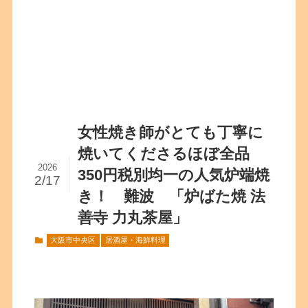
女性焼き師がとても丁寧に
焼いてくださるほぼ全品
2026
350円税別均一の人気炉端焼
2/17
き！ 難波 「炉ばた焼 法
善寺 力丸茶屋」
大阪市中央区
居酒屋・海鮮料理