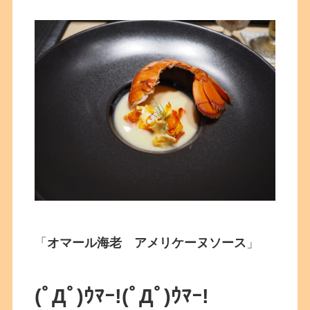
「
オマール海老 アメリケーヌソース
」
(ﾟДﾟ)ｳﾏｰ!
(ﾟДﾟ)ｳﾏｰ!