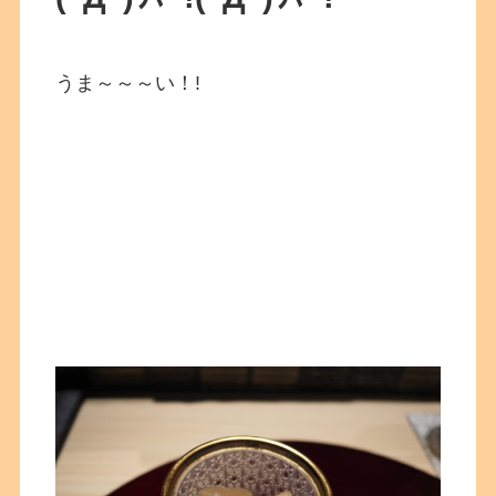
うま～～～い！!