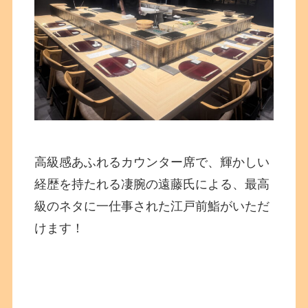
高級感あふれるカウンター席で、輝かしい
経歴を持たれる凄腕の遠藤氏による、最高
級のネタに一仕事された江戸前鮨がいただ
けます！