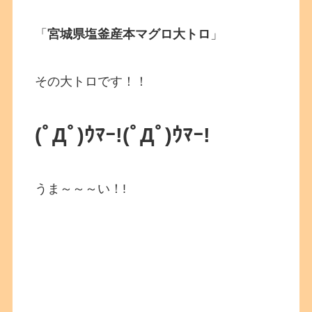
「
宮城県塩釜産本マグロ大トロ
」
その大トロです！！
(ﾟДﾟ)ｳﾏｰ!
(ﾟДﾟ)ｳﾏｰ!
うま～～～い！!