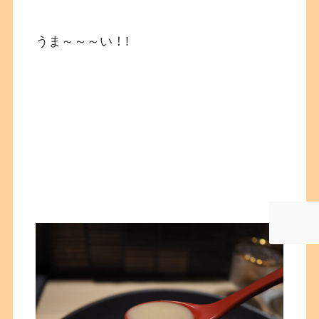
うま～～～い！!