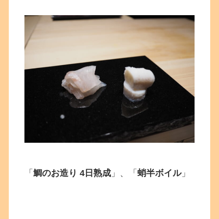
「
鯛のお造り 4日熟成
」、「
蛸半ボイル
」