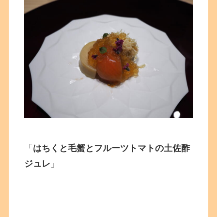
「
はちくと毛蟹とフルーツトマトの土佐酢
ジュレ
」