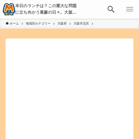
本日のランチは？この重大な問題
に立ち向かう葛藤の日々。大阪・
京都・神戸を中心とした食べ歩
ホーム
地域別カテゴリー
大阪府
大阪市北区
き、飲み歩きを綴る。