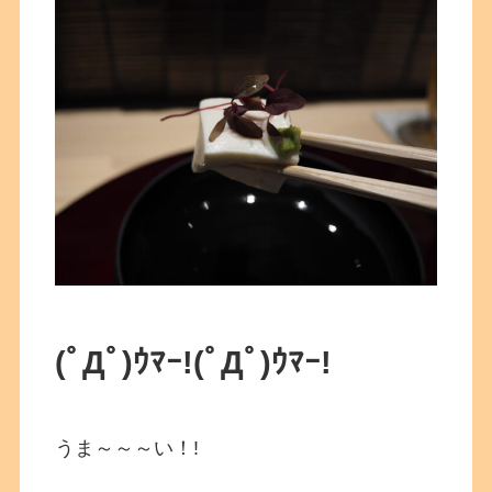
(ﾟДﾟ)ｳﾏｰ!
(ﾟДﾟ)ｳﾏｰ!
うま～～～い！!