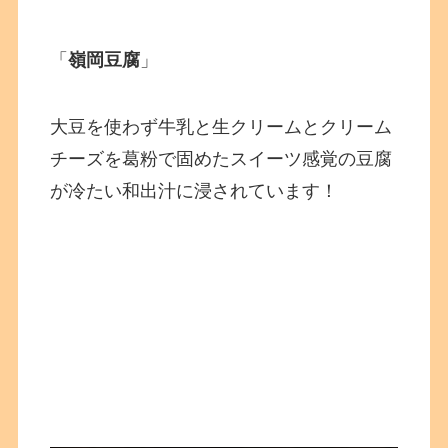
「
嶺岡豆腐
」
大豆を使わず牛乳と生クリームとクリーム
チーズを葛粉で固めたスイーツ感覚の豆腐
が冷たい和出汁に浸されています！